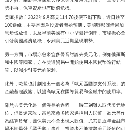
知之數。由於香港保單大多以美元及港元計價，一旦美元強
勢不再，保單資產也有貶值危機。
美匯指數自2022年9月高見114.78後便不斷下跌，近日跌至
100邊緣，主要是因為投資者開始預期，美國聯邦儲備局加
息步伐放慢，以及早前美國有中小型銀行倒閉，市場擔心會
引發美國經濟危機，令到美元近期呈現弱勢。
另一方面，市場亦愈來愈多聲音討論去美元化，例如俄羅斯
和中國等國家，亦在雙邊貿易中開始使用本國貨幣進行結
算，以減少對美元的依賴。
此外，歐盟也計劃推出一個名為「歐元區國際支付系統」的
金融基礎設施，以提高歐元在國際貿易和金融中的使用率。
雖然去美元化是一個漫長的過程，一時三刻難以取代美元地
位，但長遠來說，當愈來愈多國家選擇用人民幣、歐元等作
為結算貨幣，難保美元不會出現大貶值。尤其是近年金融市
場不斷爆發「黑天鵝」事件，投資者不能抹殺美元貶值的可