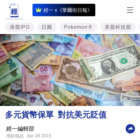
即
經一 x《華爾街日報》
時
財
港股IPO
日圓
Pokemon卡
美股科技股
經
專
題
投
資
樓
市
理
多元貨幣保單 對抗美元貶值
財
商
經一編輯部
Apr 28 2023
理財熱話
業