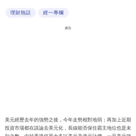
科
理財熱話
經一專欄
技
職
廣告
場
生
活
時
事
專
欄
訂
閱
美元經歷去年的強勢之後，今年走勢相對地弱；再加上近期
專
投資市場都在談論去美元化，長線能否保住霸主地位也是未
區