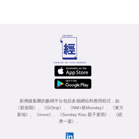
新傳媒集團的數碼平台包括多個網站和應用程式，如
《新假期》
、
《GOtrip》
、
《NM+新Monday》
、
《東方
新地》
、
《more》
、
《Sunday Kiss 親子童萌》
、
《經
濟一週》
。