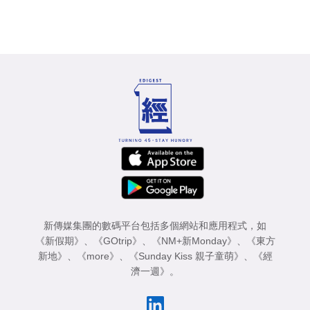
新傳媒集團的數碼平台包括多個網站和應用程式，如
《新假期》
、
《GOtrip》
、
《NM+新Monday》
、
《東方
新地》
、
《more》
、
《Sunday Kiss 親子童萌》
、
《經
濟一週》
。