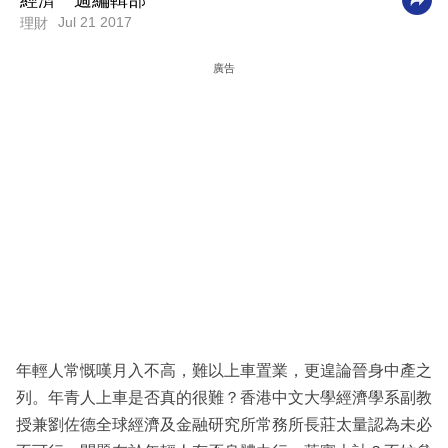
經濟一週編輯部
Jul 21 2017
理財
科
技
廣告
職
場
生
活
時
事
專
欄
訂
年輕人常慨嘆月入不高，難以上車置業，更遑論晉身中產之
閱
列。年青人上車是否真的很難？香港中文大學經濟學系副教
專
授兼劉佐德全球經濟及金融研究所常務所長莊太量認為未必
區