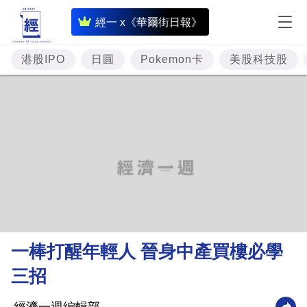
即
經一 x《華爾街日報》
時
財
港股IPO
日圓
Pokemon卡
美股科技股
經
專
題
投
資
樓
市
理
一棒打醒年輕人 晉身中產買樓必學
財
三招
商
業