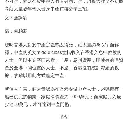
不可行，問題在於年輕人有否身體力行，落實大計？不妨參
考莊太量教年輕人晉身中產買樓必學三招。
文：詹詠渝
攝：何柏基
現時香港人對於中產定義眾說紛紜，莊太量認為以字面解
釋，中產的英文middle class意指收入在香港入息中位數的
人士；但以中文字面來看，「產」意指資產，即擁有的淨資
產於全港中間位置的人士。不過，香港沒有統計資產的數
據，故難以用此方式釐定中產。
就個人而言，莊太量認為在香港要做中產人士，起碼擁有一
層已供完的物業；家庭淨資產約1,000萬元；而家庭月入最
少達10萬元，才可達到中產門檻。
廣告