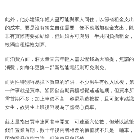
此外，他亦建議年輕人盡可能與家人同住，以節省租金支出
的成本。要是沒有獨立自住需要，便不應增加租金支出，除
非有實際需要如結婚，但結婚亦可與另一半共同負擔租金，
較獨自租樓較划算。
而消費方面，莊太量直言年輕人需以慳錢為大前提，無謂的
消費，如每年更換一部新智能電話則可免則免。
而男性特別容易掉下買車的陷阱，不少男生有收入以後，第
一件事就是買車。皆因儲首期買樓感覺遙遙無期，但買車所
需首期不多；加上車價不高，容易承造按揭，且可駕車結識
女生，故男生上班後容易為了虛榮心買車。
莊太量指出買車連同養車開支，可達至六位數，但若以該筆
錢作置業首期，數十年後兩者相差的價值就不只是一輛車，
因物業升值能力強，但汽車只會貶值。