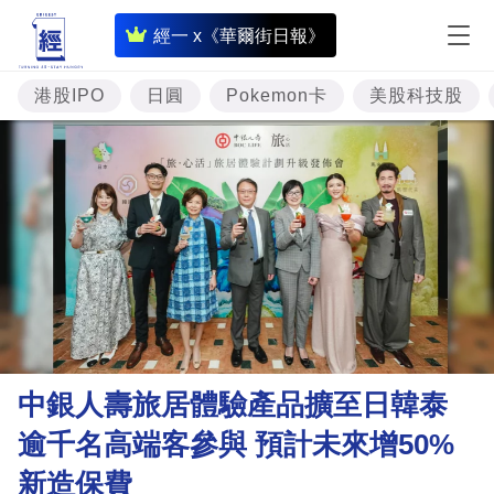
即
經一 x《華爾街日報》
時
財
港股IPO
日圓
Pokemon卡
美股科技股
經
專
題
投
資
樓
市
理
中銀人壽旅居體驗產品擴至日韓泰
財
逾千名高端客參與 預計未來增50%
商
新造保費
業