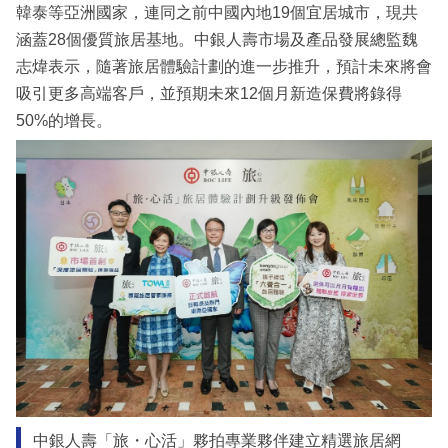
韓泰等亞洲國家，連同之前中國內地19個宜居城市，現共
涵蓋28個優質旅居基地。中銀人壽市場及產品發展總監魏
志煒表示，隨著旅居體驗計劃的進一步推升，預計未來將會
吸引更多高端客戶，並預期未來12個月新造保費將錄得
50%的增長。
中銀人壽「旅・心活」夥拍專業夥伴建立精選旅居網