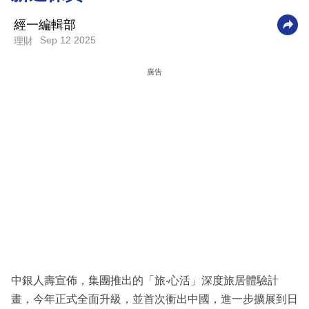
科
經一編輯部
技
Sep 12 2025
理財
職
廣告
場
生
活
時
事
專
欄
訂
閱
中銀人壽宣佈，集團推出的「旅‧心活」深度旅居體驗計
專
畫，今年正式全面升級，並首次衝出中國，進一步擴展到日
區