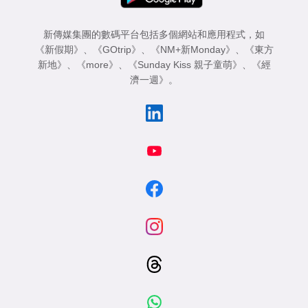
新傳媒集團的數碼平台包括多個網站和應用程式，如
《新假期》
、
《GOtrip》
、
《NM+新Monday》
、
《東方
新地》
、
《more》
、
《Sunday Kiss 親子童萌》
、
《經
濟一週》
。