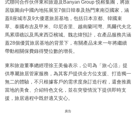
式聯同合作伙伴東和旅遊及Banyan Group 悦榕集團，將旅
居版圖由中國內地拓展至7個日韓泰及熱門東南亞國家，涵
蓋8座城市及9大優選旅居基地，包括日本京都、韓國束
草、泰國布吉及甲米、印尼峇里、越南蘭珂灣、馬爾代夫北
馬累環礁以及馬來西亞檳城。魏志煒預計，在產品服務共涵
蓋28個優質旅居基地的背景下，有關產品未來一年將繼續
帶動相關保費錄得雙位數的增長。
東和旅遊董事總經理徐王美倫表示，公司為「旅‧心活」提
供專屬旅居管家服務，為其客戶提供全方位支援、打造獨一
無二的體驗，不只根據客戶的需求度身訂造行程，還會推薦
當地的美食、介紹特色文化，並在突發情況下提供即時支
援，旅居過程中既舒適又安心。
廣告