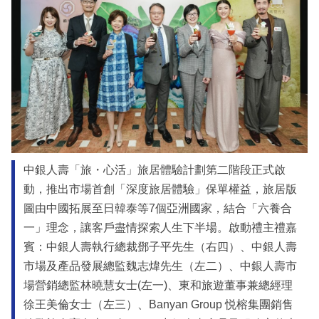
中銀人壽「旅・心活」旅居體驗計劃第二階段正式啟
動，推出市場首創「深度旅居體驗」保單權益，旅居版
圖由中國拓展至日韓泰等7個亞洲國家，結合「六養合
一」理念，讓客戶盡情探索人生下半場。啟動禮主禮嘉
賓：中銀人壽執行總裁鄧子平先生（右四）、中銀人壽
市場及產品發展總監魏志煒先生（左二）、中銀人壽市
場營銷總監林曉慧女士(左一)、東和旅遊董事兼總經理
徐王美倫女士（左三）、Banyan Group 悦榕集團銷售