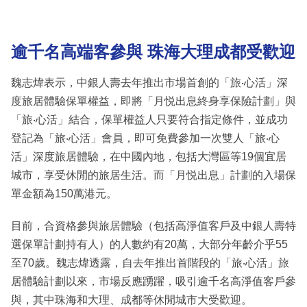
逾千名高端客參與 珠海大理成都受歡迎
魏志煒表示，中銀人壽去年推出市場首創的「旅‧心活」深
度旅居體驗保單權益，即將「月悦出息終身享保險計劃」與
「旅‧心活」結合，保單權益人只要符合指定條件，並成功
登記為「旅‧心活」會員，即可免費參加一次雙人「旅‧心
活」深度旅居體驗，在中國內地，包括大灣區等19個宜居
城市，享受休閒的旅居生活。而「月悦出息」計劃的入場保
單金額為150萬港元。
目前，合資格參與旅居體驗（包括高淨值客戶及中銀人壽特
選保單計劃持有人）的人數約有20萬，大部分年齡介乎55
至70歲。魏志煒透露，自去年推出首階段的「旅‧心活」旅
居體驗計劃以來，市場反應踴躍，吸引逾千名高淨值客戶參
與，其中珠海和大理、成都等休閒城市大受歡迎。