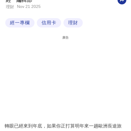
經一編輯部
Nov 21 2025
理財
科
技
經一專欄
信用卡
理財
職
場
廣告
生
活
時
事
專
欄
訂
閱
專
轉眼已經來到年底，如果你正打算明年來一趟歐洲長途旅
區