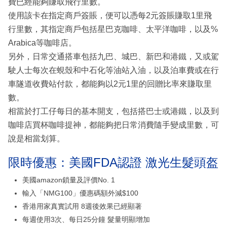
費已經能夠賺取飛行里數。
使用該卡在指定商戶簽賬，便可以憑每2元簽賬賺取1里飛
行里數，其指定商戶包括星巴克咖啡、太平洋咖啡，以及%
Arabica等咖啡店。
另外，日常交通搭車包括九巴、城巴、新巴和港鐵，又或駕
駛人士每次在蜆殼和中石化等油站入油，以及泊車費或在行
車隧道收費站付款，都能夠以2元1里的回贈比率來賺取里
數。
相當於打工仔每日的基本開支，包括搭巴士或港鐵，以及到
咖啡店買杯咖啡提神，都能夠把日常消費隨手變成里數，可
說是相當划算。
限時優惠：美國FDA認證 激光生髮頭盔
美國amazon鎖量及評價No. 1
輸入「NMG100」優惠碼額外減$100
香港用家真實試用 8週後效果已經顯著
每週使用3次、每日25分鐘 髮量明顯增加