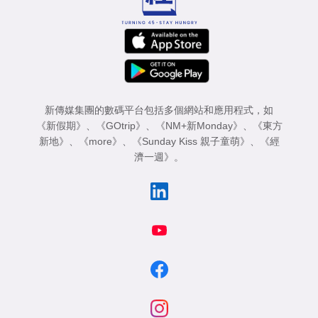
新傳媒集團的數碼平台包括多個網站和應用程式，如
《新假期》
、
《GOtrip》
、
《NM+新Monday》
、
《東方
新地》
、
《more》
、
《Sunday Kiss 親子童萌》
、
《經
濟一週》
。