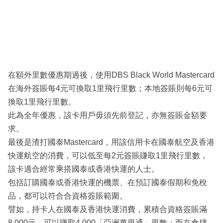
在額外里數優惠期過後，使用DBS Black World Mastercard
在海外簽賬每4元可換取1里飛行里數；本地簽賬則每6元可
換取1里飛行里數。
此為全年優惠，該卡用戶毋須先前登記，亦無簽賬金額要
求。
最後是渣打國泰Mastercard，用該信用卡在國泰航空及香港
快運航空的消費，可以低至每2元簽賬賺取1里飛行里數，
該卡適合經常乘搭國泰或香港快運的人士。
包括訂購國泰或香港快運的機票、在預訂國泰假期和免稅
品，都可以符合合資格簽賬範圍。
譬如，持卡人在國泰及香港快運消費，累積合資格簽賬滿
8,000元，可以賺取4,000「亞洲萬里通」里數；而在食肆、