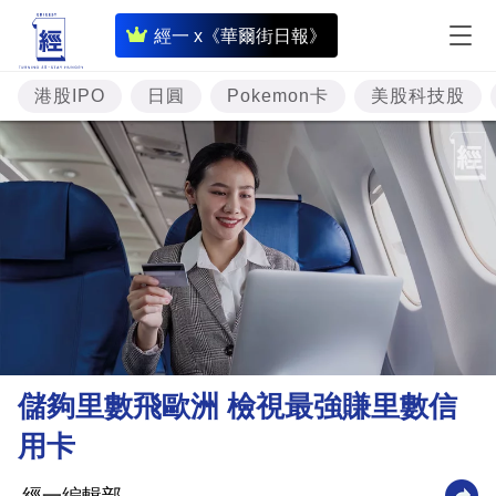
即
經一 x《華爾街日報》
時
財
港股IPO
日圓
Pokemon卡
美股科技股
經
專
題
投
資
樓
市
理
儲夠里數飛歐洲 檢視最強賺里數信
財
用卡
商
業