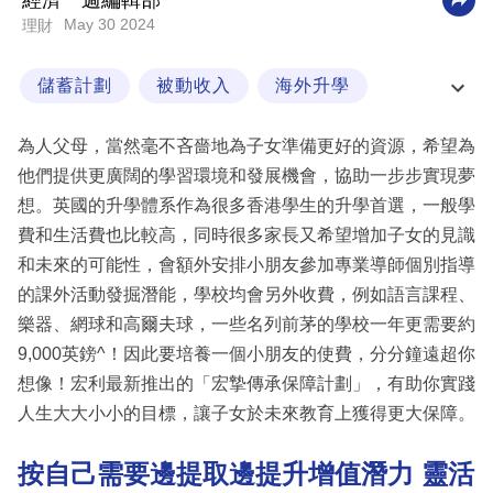
經濟一週編輯部
May 30 2024
理財
科
技
儲蓄計劃
被動收入
海外升學
職
財富管理
場
為人父母，當然毫不吝嗇地為子女準備更好的資源，希望為
生
他們提供更廣闊的學習環境和發展機會，協助一步步實現夢
活
想。英國的升學體系作為很多香港學生的升學首選，一般學
費和生活費也比較高，同時很多家長又希望增加子女的見識
時
和未來的可能性，會額外安排小朋友參加專業導師個別指導
事
的課外活動發掘潛能，學校均會另外收費，例如語言課程、
專
樂器、網球和高爾夫球，一些名列前茅的學校一年更需要約
欄
9,000英鎊^！因此要培養一個小朋友的使費，分分鐘遠超你
想像！宏利最新推出的「宏摯傳承保障計劃」，有助你實踐
訂
人生大大小小的目標，讓子女於未來教育上獲得更大保障。
閱
專
按自己需要邊提取邊提升增值潛力 靈活
區