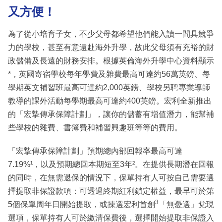
又方便！
為了從小培育子女，不少父母都希望他們能入讀一間具競爭
力的學校，甚至有意遠赴海外升學，故此父母須有充裕的財
政儲備及長遠的財務安排。根據英倫海外升學中心資料顯示
*，英國寄宿學校每年學費及雜費最高可達約56萬英鎊、每
學期英文補習班最高可達約2,000英鎊、學校另聘專業導師
教導的課外活動每學期最高可達約400英鎊。宏利全新推出
的「宏摯傳承保障計劃」，讓你的儲蓄有增值潛力，能幫補
些學校的雜費、書簿費和補習興趣班等等的費用。
「宏摯傳承保障計劃」預期總內部回報率最高可達
7.19%¹，以及預期總回本期短至3年²。在提供長期潛在回報
的同時，在無需退保的情況下，保單持有人可按自己需要選
擇提取非保證款項：可透過終期紅利鎖定權益，最早可於第
3
5個保單周年日開始提取，或揀選宏利首創
「無憂選」兌現
選項，保單持有人可於繳清保費後，選擇開始提取非保證入