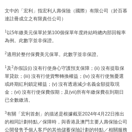
文中的「宏利」指宏利人壽保險（國際）有限公司（於百慕
達註冊成立之有限責任公司）
1
以5年繳美元保單於第100個保單年度終結時總內部回報率
為例。此數字並非保證。
2
適用於整付保費美元保單。此數字並非保證。
1
2
及
亦假設(i) 沒有行使身心守護預支保障；(ii) 沒有提取保
單貸款；(iii) 沒有行使貨幣轉換權益；(iv) 沒有行使無憂選
或終期紅利鎖定權益；(v) 沒有透過減少名義金額提取現
金；(vi) 沒有行使保費假期；及(vii)所有年繳保費在到期日
已全數繳清。
3
有關「宏利首創」的描述是根據截至2024年4月22日推出
的相同計劃特點／保障時，與香港及澳門主要人壽保險公司
公開發售予個人客戶的其他儲蓄保險計劃的特點／相關服務