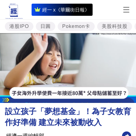
即
經一 x《華爾街日報》
時
財
港股IPO
日圓
Pokemon卡
美股科技股
經
專
題
投
資
樓
市
理
設立孩子「夢想基金」！為子女教育
財
作好準備 建立未來被動收入
商
業