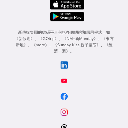
新傳媒集團的數碼平台包括多個網站和應用程式，如
《新假期》
、
《GOtrip》
、
《NM+新Monday》
、
《東方
新地》
、
《more》
、
《Sunday Kiss 親子童萌》
、
《經
濟一週》
。