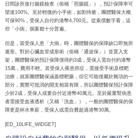
日間診所進行腸鏡檢查（俗稱「照腸鏡」），預計保障率可
望達100%。至於輕微的小手術，如割痔瘡，團體醫保大概
可保90%，受保人自付約港幣4,700元。從索償數字看，這
些「小病」個案都十分普遍。
但是，當受保人患「大病」時，團體醫保的保障缺口即無所
遁形。對於心臟血管成形術（俗稱「通波保」）並置入支
架，團體醫保的預計保障僅得約3成，受保人需自付約港幣
15萬，費用不輕。若受保人罹患癌症，需接受手術及標靶
治療，就算團體醫保涵蓋標靶藥，但它可能僅屬於雜項的一
部分，實際可抵消的開支相當有限，所以團體醫保預計保障
少於2成，受保人或要自付近港幣40萬元。至於嚴重腎病患
者需接受血液透析（又稱「洗血」），一般的團體醫保的保
障更是杯水車薪，受保人或需自費超過港幣30萬。
[ED_10LIFE_WIDGET]