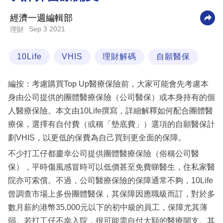
科
經濟一週編輯部
技
Sep 3 2021
理財
職
10Life
VHIS
理財解碼
自願醫保
場
生
編按：考慮購買Top Up醫療保險前，大家可能會先考慮本
活
身由公司提供的團體醫療保險（公司醫保）或本身持有的個
人醫療保險。本文由10Life撰寫，詳細解釋如何配合團體醫
時
療保，選擇有自付費（或稱「墊底費」）選項的自願醫保計
事
劃VHIS，以更低的保費為自己買到更全面的保障。
專
不少打工仔都慶幸公司提供團體醫療保險（俗稱公司醫
欄
保），平時傷風感冒時可以低價甚至免費睇醫生，住私家醫
訂
院亦可索償。不過，公司醫療保險的保障通常不夠，10Life
閱
曾調查市場上多份團體醫保，其保障因應職級而訂，對於多
專
數月薪約港幣35,000元以下的初中級的員工，保障尤其薄
區
弱。若打工仔不幸入院，很可能需自付大額的醫療開支。其