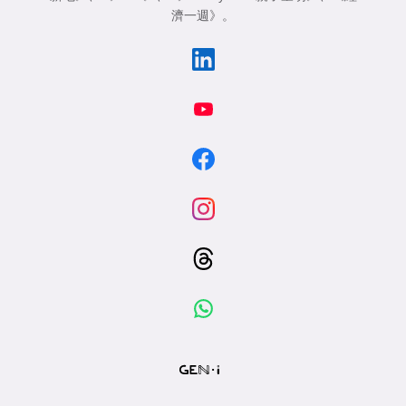
濟一週》
。