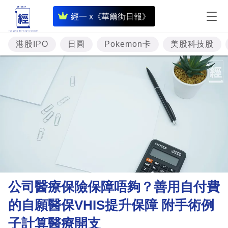
即
經一 x《華爾街日報》
時
財
港股IPO
日圓
Pokemon卡
美股科技股
經
專
題
投
資
樓
市
理
公司醫療保險保障唔夠？善用自付費
財
的自願醫保VHIS提升保障 附手術例
商
子計算醫療開支
業