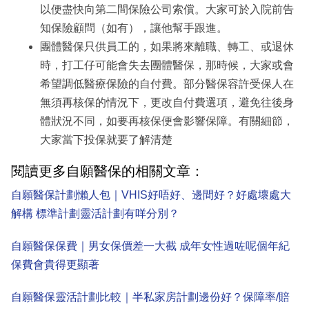
以便盡快向第二間保險公司索償。大家可於入院前告
知保險顧問（如有），讓他幫手跟進。
團體醫保只供員工的，如果將來離職、轉工、或退休
時，打工仔可能會失去團體醫保，那時候，大家或會
希望調低醫療保險的自付費。部分醫保容許受保人在
無須再核保的情況下，更改自付費選項，避免往後身
體狀況不同，如要再核保便會影響保障。有關細節，
大家當下投保就要了解清楚
閱讀更多自願醫保的相關文章：
自願醫保計劃懶人包｜VHIS好唔好、邊間好？好處壞處大
解構 標準計劃靈活計劃有咩分別？
自願醫保保費｜男女保價差一大截 成年女性過咗呢個年紀
保費會貴得更顯著
自願醫保靈活計劃比較｜半私家房計劃邊份好？保障率/賠