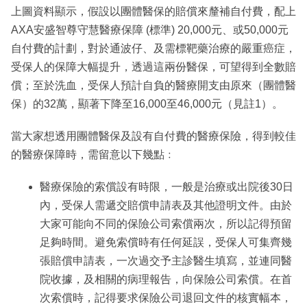
上圖資料顯示，假設以團體醫保的賠償來釐補自付費，配上
AXA安盛智尊守慧醫療保障 (標準) 20,000元、或50,000元
自付費的計劃，對於通波仔、及需標靶藥治療的嚴重癌症，
受保人的保障大幅提升，透過這兩份醫保，可望得到全數賠
償；至於洗血，受保人預計自負的醫療開支由原來（團體醫
保）的32萬，顯著下降至16,000至46,000元（見註1）。
當大家想透用團體醫保及設有自付費的醫療保險，得到較佳
的醫療保障時，需留意以下幾點﹕
醫療保險的索償設有時限，一般是治療或出院後30日
內，受保人需遞交賠償申請表及其他證明文件。由於
大家可能向不同的保險公司索償兩次，所以記得預留
足夠時間。避免索償時有任何延誤，受保人可集齊幾
張賠償申請表，一次過交予主診醫生填寫，並連同醫
院收據，及相關的病理報告，向保險公司索償。在首
次索償時，記得要求保險公司退回文件的核實幅本，