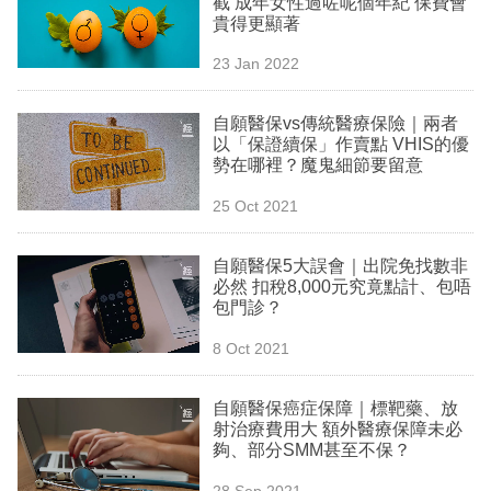
截 成年女性過咗呢個年紀 保費會
業
貴得更顯著
科
23 Jan 2022
技
自願醫保vs傳統醫療保險｜兩者
職
以「保證續保」作賣點 VHIS的優
勢在哪裡？魔鬼細節要留意
場
25 Oct 2021
生
活
自願醫保5大誤會｜出院免找數非
必然 扣稅8,000元究竟點計、包唔
時
包門診？
事
8 Oct 2021
專
欄
自願醫保癌症保障｜標靶藥、放
射治療費用大 額外醫療保障未必
訂
夠、部分SMM甚至不保？
閱
28 Sep 2021