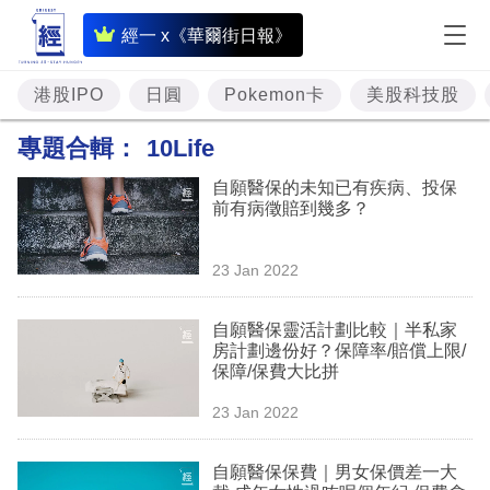
即
經一 x《華爾街日報》
時
財
港股IPO
日圓
Pokemon卡
美股科技股
經
專題合輯：
10Life
專
自願醫保的未知已有疾病、投保
題
前有病徵賠到幾多？
投
23 Jan 2022
資
樓
自願醫保靈活計劃比較｜半私家
房計劃邊份好？保障率/賠償上限/
市
保障/保費大比拼
理
23 Jan 2022
財
自願醫保保費｜男女保價差一大
商