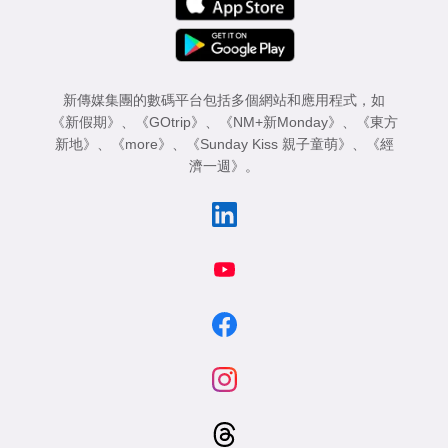
新傳媒集團的數碼平台包括多個網站和應用程式，如
《新假期》
、
《GOtrip》
、
《NM+新Monday》
、
《東方
新地》
、
《more》
、
《Sunday Kiss 親子童萌》
、
《經
濟一週》
。