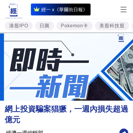
即
經一 x《華爾街日報》
時
財
港股IPO
日圓
Pokemon卡
美股科技股
經
專
題
投
資
樓
市
理
網上投資騙案猖獗，一週內損失超過
財
億元
商
業