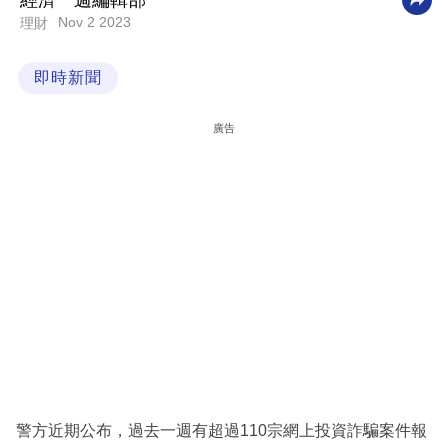
經濟一週編輯部
Nov 2 2023
理財
科
技
即時新聞
職
場
廣告
生
活
時
事
專
欄
訂
閱
專
警方近期公布，過去一週有超過110宗網上投資詐騙案件報
區