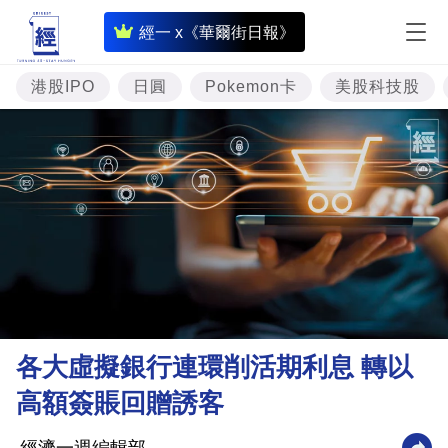
即
經一 x《華爾街日報》
時
財
港股IPO
日圓
Pokemon卡
美股科技股
經
專
題
投
資
樓
市
理
各大虛擬銀行連環削活期利息 轉以
財
高額簽賬回贈誘客
商
業