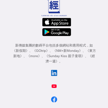
新傳媒集團的數碼平台包括多個網站和應用程式，如
《新假期》
、
《GOtrip》
、
《NM+新Monday》
、
《東方
新地》
、
《more》
、
《Sunday Kiss 親子童萌》
、
《經
濟一週》
。