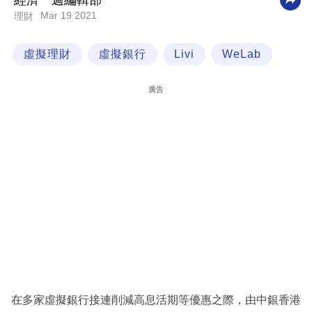
經濟一週編輯部
Mar 19 2021
理財
科
技
虛擬理財
虛擬銀行
Livi
WeLab
職
場
廣告
生
活
時
事
專
欄
訂
閱
專
在多家虛擬銀行接連削減高息活期等優惠之際，由中銀香港
區