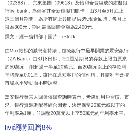
（02388）、京東集團（09618）及怡和合資組成的虛擬銀
行livi bank，為催谷其全新虛擬扣賬卡，由3月至5月底止，
這三個月期間，為所有網上簽賬提供8%現金回贈，每月上
限為800元，期內最高回贈金額為2,400元。
撰文：經一編輯部｜圖片：iStock
由Mox掀起的減息潮持續，虛擬銀行中最早開業的眾安銀行
（ZA Bank）由3月8日起，把1厘活期息的存款上限由原來
的50萬元，削超過一半至20萬元。而20萬元以上的存款利
率將降至0.01厘，該行在通知客戶的信件稱，具體利率會按
市場水平變動而不時調整。
眾安銀行發言人回覆傳媒查詢時表示，考慮到用戶習慣、市
況、銀行資源調配等綜合因素，決定保留20萬元或以下的
年利率為1厘，並調整20萬元以上至50萬元的年利率水平。
livi網購回贈8%