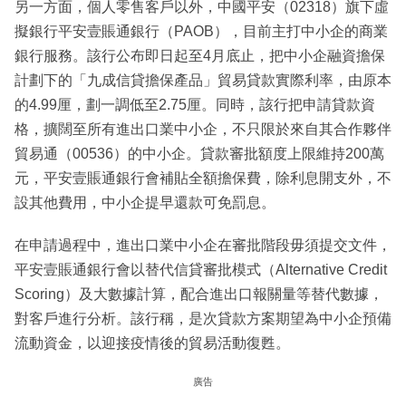
另一方面，個人零售客戶以外，中國平安（02318）旗下虛
擬銀行平安壹賬通銀行（PAOB），目前主打中小企的商業
銀行服務。該行公布即日起至4月底止，把中小企融資擔保
計劃下的「九成信貸擔保產品」貿易貸款實際利率，由原本
的4.99厘，劃一調低至2.75厘。同時，該行把申請貸款資
格，擴闊至所有進出口業中小企，不只限於來自其合作夥伴
貿易通（00536）的中小企。貸款審批額度上限維持200萬
元，平安壹賬通銀行會補貼全額擔保費，除利息開支外，不
設其他費用，中小企提早還款可免罰息。
在申請過程中，進出口業中小企在審批階段毋須提交文件，
平安壹賬通銀行會以替代信貸審批模式（Alternative Credit
Scoring）及大數據計算，配合進出口報關量等替代數據，
對客戶進行分析。該行稱，是次貸款方案期望為中小企預備
流動資金，以迎接疫情後的貿易活動復甦。
廣告