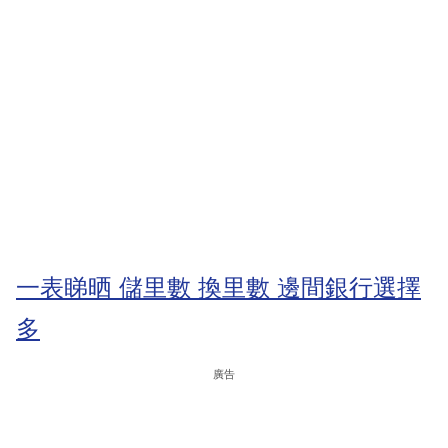
一表睇晒 儲里數 換里數 邊間銀行選擇
多
廣告