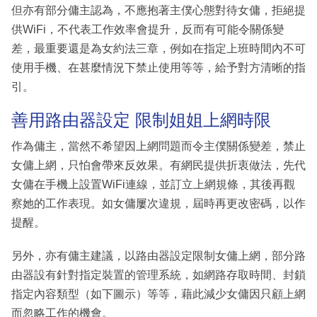
但亦有部分傭主認為，不應抱著主僕心態對待女傭，拒絕提
供WiFi，不代表工作效率會提升，反而有可能令關係變
差，最重要還是為女約法三章，例如在指定上班時間內不可
使用手機、在甚麼情況下禁止使用等等，給予對方清晰的指
引。
善用路由器設定 限制姐姐上網時限
作為傭主，當然不希望因上網問題而令主僕關係變差，禁止
女傭上網，只怕會帶來反效果。有網民提供折衷做法，先代
女傭在手機上設置WiFi連線，並訂立上網規條，其後再觀
察她的工作表現。如女傭屢次違規，屆時再更改密碼，以作
提醒。
另外，亦有傭主建議，以路由器設定限制女傭上網，部分路
由器設有針對指定裝置的管理系統，如網路存取時間、封鎖
指定內容類型（如下圖示）等等，藉此減少女傭因只顧上網
而忽略工作的機會。