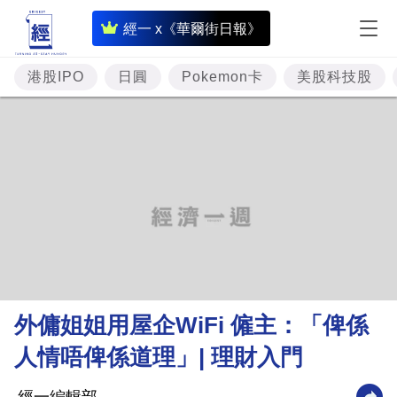
即
經一 x《華爾街日報》
時
財
港股IPO
日圓
Pokemon卡
美股科技股
經
專
題
投
資
樓
市
理
外傭姐姐用屋企WiFi 僱主：「俾係
財
人情唔俾係道理」| 理財入門
商
業