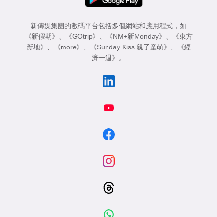
新傳媒集團的數碼平台包括多個網站和應用程式，如
《新假期》
、
《GOtrip》
、
《NM+新Monday》
、
《東方
新地》
、
《more》
、
《Sunday Kiss 親子童萌》
、
《經
濟一週》
。