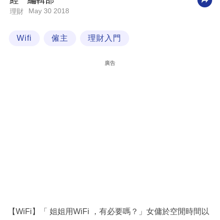
經一編輯部
May 30 2018
理財
科
技
Wifi
僱主
理財入門
職
場
廣告
生
活
時
事
專
欄
訂
閱
專
【WiFi】「 姐姐用WiFi ，有必要嗎？」女傭於空閒時間以
區