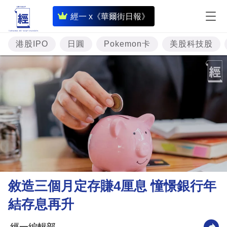
即
經一 x《華爾街日報》
時
財
港股IPO
日圓
Pokemon卡
美股科技股
經
專
題
投
資
樓
市
理
敘造三個月定存賺4厘息 憧憬銀行年
財
結存息再升
商
業