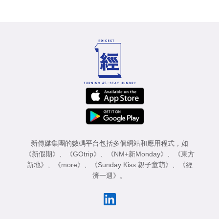
新傳媒集團的數碼平台包括多個網站和應用程式，如
《新假期》
、
《GOtrip》
、
《NM+新Monday》
、
《東方
新地》
、
《more》
、
《Sunday Kiss 親子童萌》
、
《經
濟一週》
。