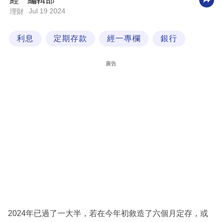
經一編輯部
Jul 19 2024
理財
科
技
利息
定期存款
經一專欄
銀行
職
場
廣告
生
活
時
事
專
欄
訂
閱
專
2024年已過了一大半，若在今年初敘造了六個月定存，或
區