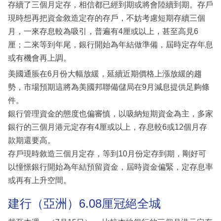
存續了三個月定存，相信都已經到期或將會陸續到期。存戶
現時想再把資金敘造定存的存戶，不妨考慮短期存續三個
月，一來存息較為吸引，普遍有4厘或以上，甚至高見6
厘；二來等到年尾，銀行開始為年結做準備，屆時定存年息
或有機會再上調。
美國通脹在6月份大幅放緩，延續近期價格上漲放緩的趨
勢，市場預期這將為美國邦聯備儲局在9月減息提供足夠條
件。
銀行管理資金的態度也偏審慎，以吸納短期資金為主，多家
銀行的三個月港元定存有4厘或以上，存息較6或12個月存
款期還要高。
存戶現時敘造三個月定存，等到10月份定存到期，剛好可
以憧憬銀行開始為年結預留資金，屆時資金偏緊，定存息率
或再有上升空間。
建行（亞洲）6.08厘冠絕全城