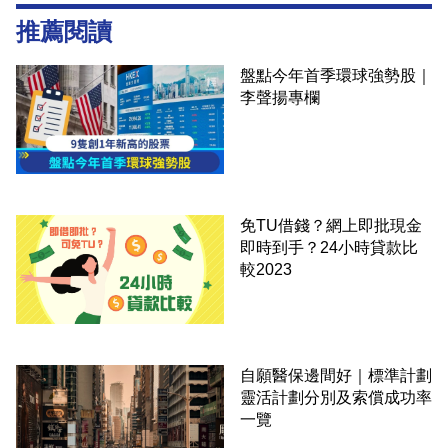
推薦閱讀
盤點今年首季環球強勢股｜
李聲揚專欄
免TU借錢？網上即批現金
即時到手？24小時貸款比
較2023
自願醫保邊間好｜標準計劃
靈活計劃分別及索償成功率
一覽