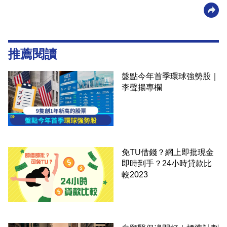
推薦閱讀
盤點今年首季環球強勢股｜
李聲揚專欄
免TU借錢？網上即批現金
即時到手？24小時貸款比
較2023