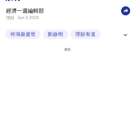
科
經濟一週編輯部
技
Jun 5 2020
理財
職
何鴻燊逝世
劉啟明
理財有道
場
經一專欄
生
廣告
活
時
事
專
欄
訂
閱
專
區