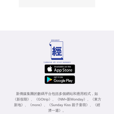
新傳媒集團的數碼平台包括多個網站和應用程式，如
《新假期》
、
《GOtrip》
、
《NM+新Monday》
、
《東方
新地》
、
《more》
、
《Sunday Kiss 親子童萌》
、
《經
濟一週》
。