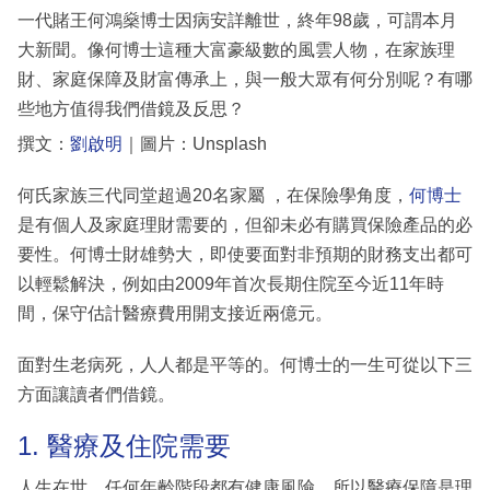
一代賭王何鴻燊博士因病安詳離世，終年98歲，可謂本月
大新聞。像何博士這種大富豪級數的風雲人物，在家族理
財、家庭保障及財富傳承上，與一般大眾有何分別呢？有哪
些地方值得我們借鏡及反思？
撰文：
劉啟明
｜圖片：Unsplash
何氏家族三代同堂超過20名家屬 ，在保險學角度，
何博士
是有個人及家庭理財需要的，但卻未必有購買保險產品的必
要性。何博士財雄勢大，即使要面對非預期的財務支出都可
以輕鬆解決，例如由2009年首次長期住院至今近11年時
間，保守估計醫療費用開支接近兩億元。
面對生老病死，人人都是平等的。何博士的一生可從以下三
方面讓讀者們借鏡。
1. 醫療及住院需要
人生在世，任何年齡階段都有健康風險，所以醫療保障是理