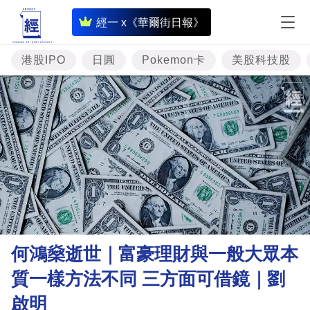
即
經一 x《華爾街日報》
時
財
港股IPO
日圓
Pokemon卡
美股科技股
經
專
題
投
資
樓
市
理
何鴻燊逝世｜富豪理財與一般大眾本
財
質一樣方法不同 三方面可借鏡｜劉
商
啟明
業