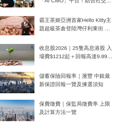
「AI CMO」平台！結合社交聆
聽與廣東話大模型 助中小企數
分鐘生成「貼地」宣傳短片
霸王茶姬亞洲首家Hello Kitty主
題超級茶倉登陸灣仔利東街 推
出首創「伯爵紅茶色」Hello Kitt
y及香港限定特調系列
收息股2026｜25隻高息港股 入
場費$1212起＋回報高達9.89
厘！持續更新
儲蓄保險回報率｜滙豐 中銀最
新保證回報一覽及揀選須知
保費徵費｜保監局徵費率 上限
及計算方法一覽