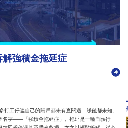
拆解強積金拖延症
過許多打工仔連自己的賬戶都未有查閱過，賺蝕都未知。
個名字——「強積金拖延症」。拖延是一種自願行
導致回報停滯甚至帶來虧損。本文以輕鬆筆觸，從心