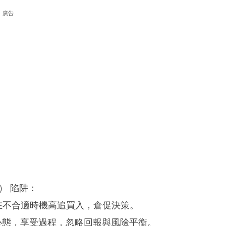
廣告
） 陷阱：
），在不合適時機高追買入，倉促決策。
或娛樂心態，享受過程，忽略回報與風險平衡。