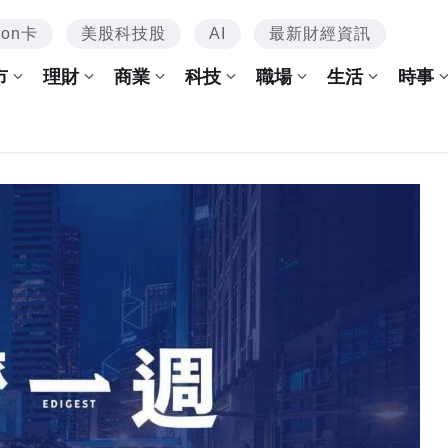
mon卡
美股科技股
AI
最新財經資訊
市
理財
商業
科技
職場
生活
時事