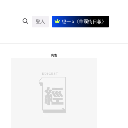
登入
經一 x《華爾街日報》
廣告