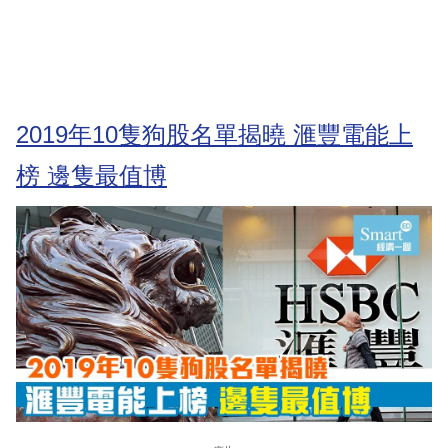
2019年10隻狗股名單揭曉 滙豐電能上
榜 邊隻最值博