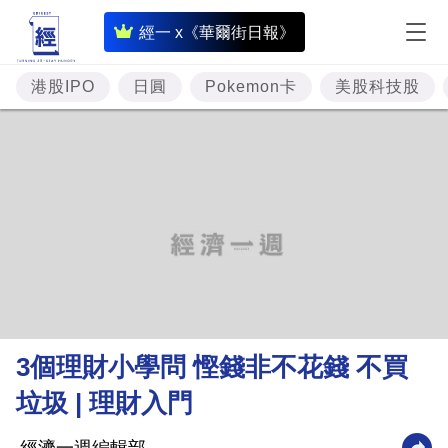
即
經一 x《華爾街日報》
時
財
港股IPO
日圓
Pokemon卡
美股科技股
經
專
題
投
資
樓
市
理
3個理財小學問 慳錢非不花錢 不買
財
垃圾 | 理財入門
商
業