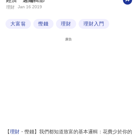
經濟一週編輯部
Jan 16 2019
理財
科
技
大富翁
慳錢
理財
理財入門
職
場
廣告
生
活
時
事
專
欄
訂
閱
專
【
理財
・慳錢】我們都知道致富的基本邏輯：花費少於你的
區