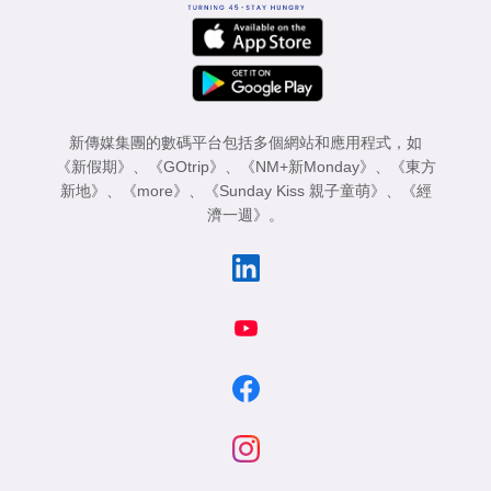
新傳媒集團的數碼平台包括多個網站和應用程式，如
《新假期》
、
《GOtrip》
、
《NM+新Monday》
、
《東方
新地》
、
《more》
、
《Sunday Kiss 親子童萌》
、
《經
濟一週》
。