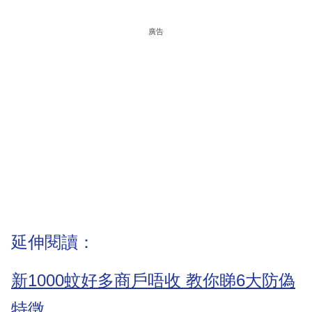
廣告
延伸閱讀：
新1000蚊好多商戶唔收 教你睇6大防偽
特徵