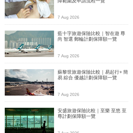
障範圍及申請流程一覽
業
科
7 Aug 2026
技
藍十字旅遊保險比較｜智在遊 尊
職
尚 智選 郵輪計劃保障額一覽
場
7 Aug 2026
生
活
蘇黎世旅遊保險比較｜易起行+ 簡
易 綜合 優越計劃保障額一覽
時
事
7 Aug 2026
專
欄
安盛旅遊保險比較｜至樂 至悠 至
尊計劃保障額一覽
訂
閱
7 Aug 2026