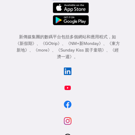
新傳媒集團的數碼平台包括多個網站和應用程式，如
《新假期》
、
《GOtrip》
、
《NM+新Monday》
、
《東方
新地》
、
《more》
、
《Sunday Kiss 親子童萌》
、
《經
濟一週》
。