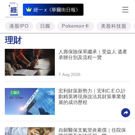
即
經一 x《華爾街日報》
時
財
港股IPO
日圓
Pokemon卡
美股科技股
經
理財
專
人壽保險保單繼承｜受益人 遺產
題
承辦分別及流程一覽
投
7 Aug 2026
資
樓
宏利財策新勢力｜宏利C.E.O.計
劃精英將現身說法其財策事業發
市
展的成功歷程
理
財
自願醫保支氣管炎索償｜住院保
商