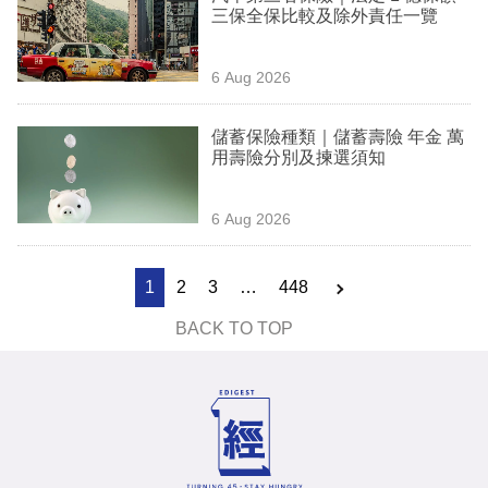
三保全保比較及除外責任一覽
6 Aug 2026
儲蓄保險種類｜儲蓄壽險 年金 萬
用壽險分別及揀選須知
6 Aug 2026
1
2
3
…
448
BACK TO TOP