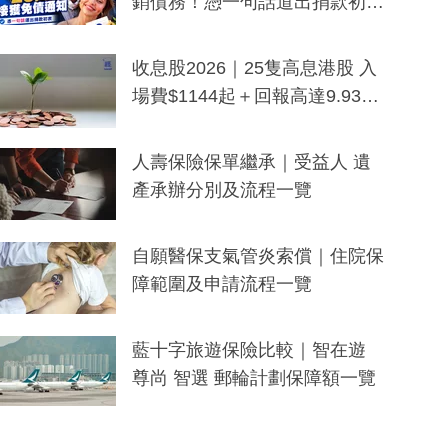
銷債務！憑一句話道出捐款初
衷：加州26萬人接獲免債通知、
一度被誤當詐騙手段
收息股2026｜25隻高息港股 入
場費$1144起＋回報高達9.93
厘！持續更新
人壽保險保單繼承｜受益人 遺
產承辦分別及流程一覽
自願醫保支氣管炎索償｜住院保
障範圍及申請流程一覽
藍十字旅遊保險比較｜智在遊
尊尚 智選 郵輪計劃保障額一覽