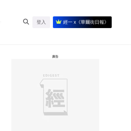
登入
經一 x《華爾街日報》
廣告