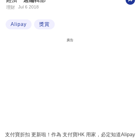
經濟一週編輯部
Jul 6 2018
理財
科
技
Alipay
獎賞
職
場
廣告
生
活
時
事
專
欄
訂
閱
專
支付寶折扣 更新啦！作為 支付寶HK 用家，必定知道Alipay
區