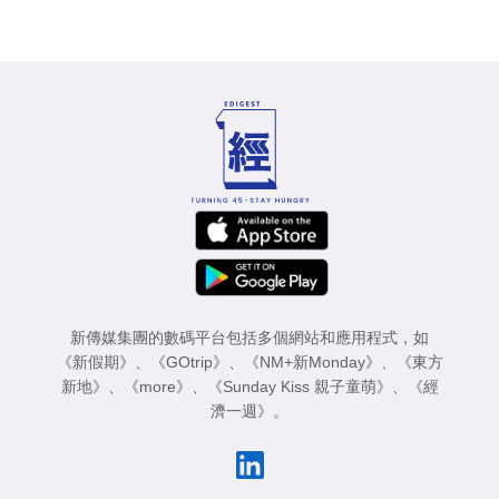
新傳媒集團的數碼平台包括多個網站和應用程式，如
《新假期》
、
《GOtrip》
、
《NM+新Monday》
、
《東方
新地》
、
《more》
、
《Sunday Kiss 親子童萌》
、
《經
濟一週》
。