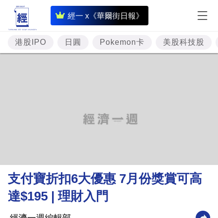
即
經一 x《華爾街日報》
時
財
港股IPO
日圓
Pokemon卡
美股科技股
經
專
題
投
資
樓
市
理
支付寶折扣6大優惠 7月份獎賞可高
財
達$195 | 理財入門
商
業