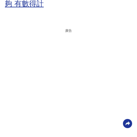
夠 有數得計
廣告