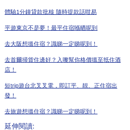
體驗1分鐘貸款批核 隨時提款話咁易
平遊東京不是夢！最平住宿喺晒呢到
去大阪想搵住宿？識睇一定睇呢到！
去首爾掃貨住邊好？入嚟幫你格價搵至抵住酒
店！
短trip遊台北叉叉電，即訂平、靚、正住宿出
發！
去旅遊想搵住宿？識睇一定睇呢到！
延伸閱讀: