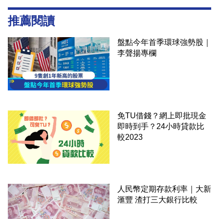
推薦閱讀
盤點今年首季環球強勢股｜
李聲揚專欄
免TU借錢？網上即批現金
即時到手？24小時貸款比
較2023
人民幣定期存款利率｜大新
滙豐 渣打三大銀行比較