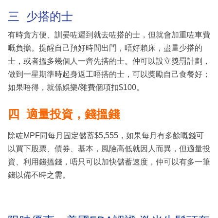
三 少搭的士
有時貪方便、訓晏咗遲到就去咗搭的士，但就會加重咗車費
嘅負擔。提醒自己預好時間出門，唔好賴床，盡量少搭的
士，或者搵多幾個人一齊先搭的士。仲可以設立獎罰計劃，
做到一星期準時起身返工唔搭的士，可以獎勵自己食餐好；
如果唔得，就係娛樂/雜費個項扣$100。
四 適量投資，錢搵錢
除咗MPF同每月固定儲蓄$5,555，如果每月有多餘嘅錢可
以買下股票、債券、基本，風險高低就因人而異，但適量投
資、利用錢搵錢，唔只可以加快儲蓄速度，仲可以有多一筆
錢以備不時之需。