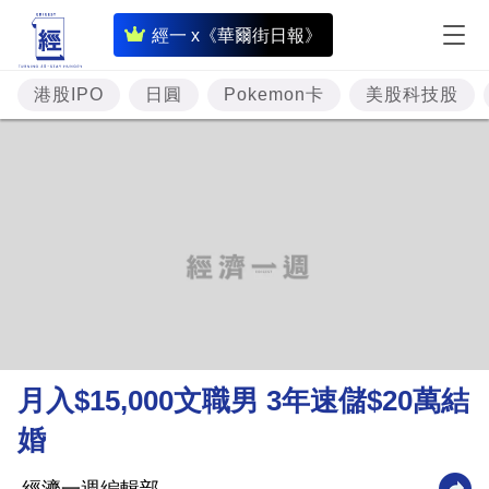
即
經一 x《華爾街日報》
時
財
港股IPO
日圓
Pokemon卡
美股科技股
經
專
題
投
資
樓
市
理
月入$15,000文職男 3年速儲$20萬結
財
婚
商
業