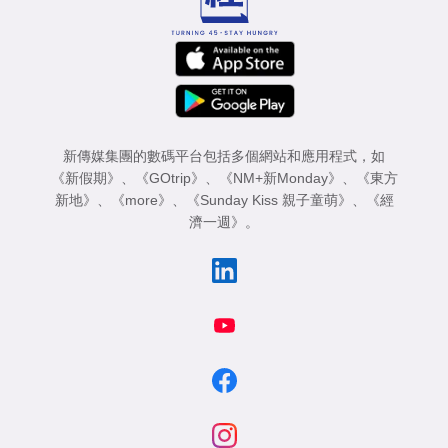
新傳媒集團的數碼平台包括多個網站和應用程式，如
《新假期》
、
《GOtrip》
、
《NM+新Monday》
、
《東方
新地》
、
《more》
、
《Sunday Kiss 親子童萌》
、
《經
濟一週》
。