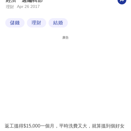
經濟一週編輯部
Apr 26 2017
理財
科
技
儲錢
理財
結婚
職
場
廣告
生
活
時
事
專
欄
訂
閱
專
返工搵得$15,000一個月，平時洗費又大，就算搵到個好女
區