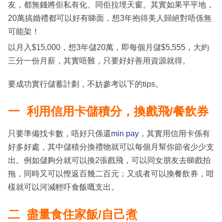
友，都無錢將佢私有化、同佢拉埋天窗。其實如果平平地，
20萬搞婚禮都可以好有睇面，想3年抱得美人歸絕對唔係無
可能架！
以月入$15,000，想3年儲20萬，即每個月儲$5,555，大約
三分一份月薪，其實唔難，只要好好善用資源就得。
要成功實行儲蓄計劃，不妨參考以下的tips。
一 利用信用卡儲積分，換戲飛/餐飲券
只要準備找卡數，唔好只係還
min pay
，其實用信用卡係有
好多好處，其中儲積分換禮物就可以每個月幫你節省少少支
出。例如儲夠分就可以換2張戲飛，可以同女朋友去睇戲拍
拖，同時又可以慳返百幾二百元；又或者可以換餐飲券，咁
樣就可以河減輕吓食飯嘅支出。
二 盡量食住家飯/自己煮