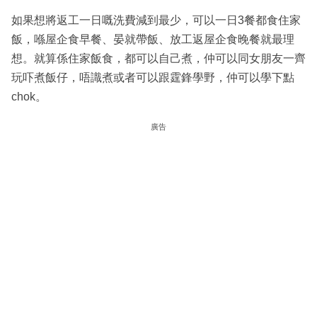
如果想將返工一日嘅洗費減到最少，可以一日3餐都食住家
飯，喺屋企食早餐、晏就帶飯、放工返屋企食晚餐就最理
想。就算係住家飯食，都可以自己煮，仲可以同女朋友一齊
玩吓煮飯仔，唔識煮或者可以跟霆鋒學野，仲可以學下點
chok。
廣告