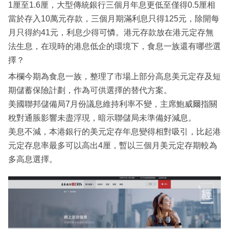
1厘至1.6厘，大型傳統銀行三個月年息更低至僅得0.5厘相
當於存入10萬元存款，三個月期滿利息只得125元，除開每
月只得約41元，利息少得可憐。港元存款放在港元定存無
法生息，在現時的港息低企的環境下，食息一族還有哪些選
擇？
本欄今期為食息一族，整理了市場上部分高息美元定存及短
期儲蓄保險計劃，作為可供選擇的替代方案。
美國聯邦儲備局7月份議息維持利率不變，主席鮑威爾指關
稅對通脹影響未盡浮現，暗示聯儲局未準備好減息。
美息不減，本港銀行的美元定存年息變得相對吸引，比起港
元定存息率最多可以高出4厘，暫以三個月美元定存期較為
多高息選擇。