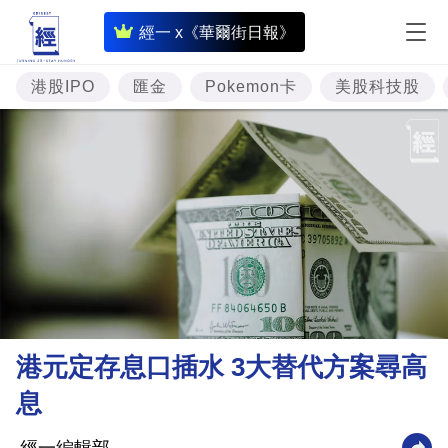
即
經一 x《華爾街日報》
時
財
港股IPO
匯金
Pokemon卡
美股科技股
經
專
題
投
資
樓
市
理
港元定存息口插水 3大替代方案尋高
財
息
商
業