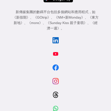
新傳媒集團的數碼平台包括多個網站和應用程式，如
《新假期》
、
《GOtrip》
、
《NM+新Monday》
、
《東方
新地》
、
《more》
、
《Sunday Kiss 親子童萌》
、
《經
濟一週》
。