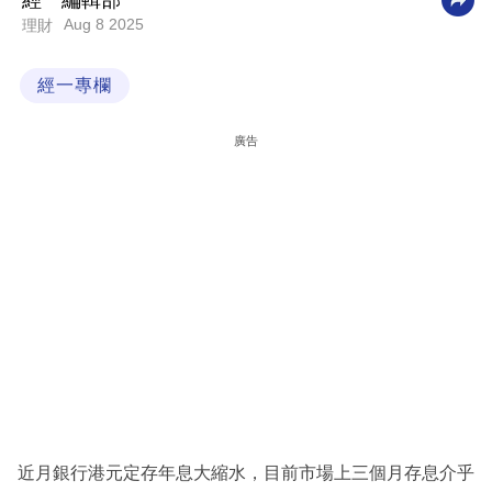
經一編輯部
Aug 8 2025
理財
科
技
經一專欄
職
場
廣告
生
活
時
事
專
欄
訂
閱
專
近月銀行港元定存年息大縮水，目前市場上三個月存息介乎
區