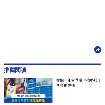
推薦閱讀
盤點今年首季環球強勢股｜
李聲揚專欄