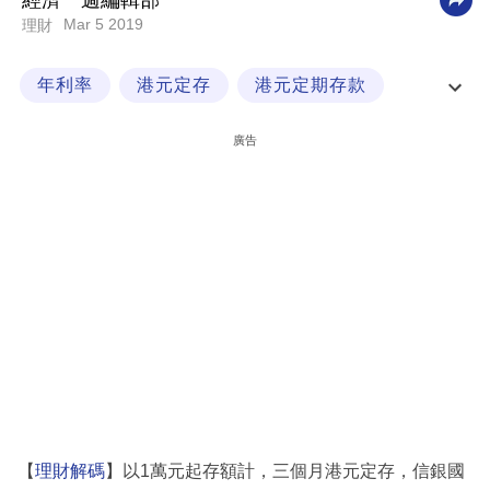
經濟一週編輯部
Mar 5 2019
理財
科
技
年利率
港元定存
港元定期存款
職
理財解碼
場
廣告
生
活
時
事
專
欄
訂
閱
專
【
理財解碼
】以1萬元起存額計，三個月港元定存，信銀國
區