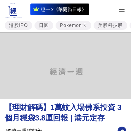
即
經一 x《華爾街日報》
時
財
港股IPO
日圓
Pokemon卡
美股科技股
經
專
題
投
資
樓
市
理
【理財解碼】1萬蚊入場佛系投資 3
財
個月穩袋3.8厘回報 | 港元定存
商
業