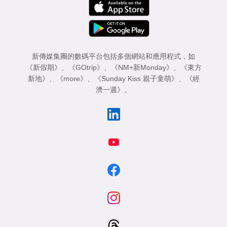
新傳媒集團的數碼平台包括多個網站和應用程式，如
《新假期》
、
《GOtrip》
、
《NM+新Monday》
、
《東方
新地》
、
《more》
、
《Sunday Kiss 親子童萌》
、
《經
濟一週》
。