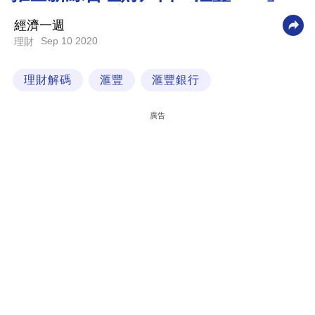
科
經濟一週
技
Sep 10 2020
理財
職
理財解碼
滙豐
滙豐銀行
場
生
廣告
活
時
事
專
欄
訂
閱
專
區