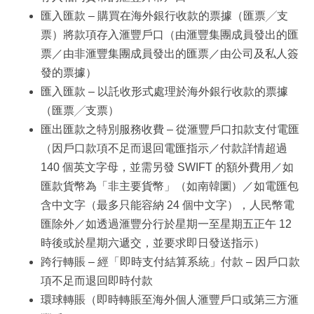
匯入匯款 – 購買在海外銀行收款的票據（匯票╱支
票）將款項存入滙豐戶口（由滙豐集團成員發出的匯
票／由非滙豐集團成員發出的匯票／由公司及私人簽
發的票據）
匯入匯款 – 以託收形式處理於海外銀行收款的票據
（匯票╱支票）
匯出匯款之特別服務收費 – 從滙豐戶口扣款支付電匯
（因戶口款項不足而退回電匯指示／付款詳情超過
140 個英文字母，並需另發 SWIFT 的額外費用／如
匯款貨幣為「非主要貨幣」（如南韓圜）／如電匯包
含中文字（最多只能容納 24 個中文字），人民幣電
匯除外／如透過滙豐分行於星期一至星期五正午 12
時後或於星期六遞交，並要求即日發送指示）
跨行轉賬 – 經「即時支付結算系統」付款 – 因戶口款
項不足而退回即時付款
環球轉賬（即時轉賬至海外個人滙豐戶口或第三方滙