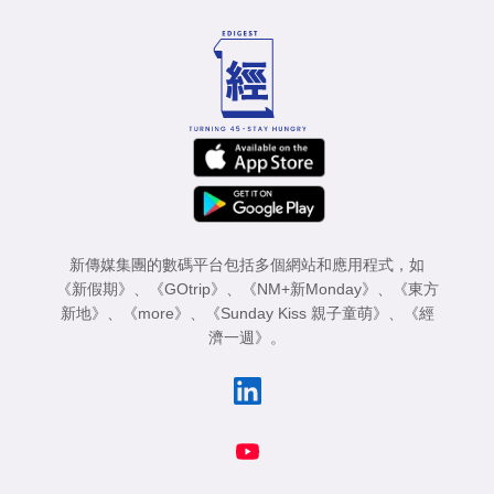
新傳媒集團的數碼平台包括多個網站和應用程式，如
《新假期》
、
《GOtrip》
、
《NM+新Monday》
、
《東方
新地》
、
《more》
、
《Sunday Kiss 親子童萌》
、
《經
濟一週》
。