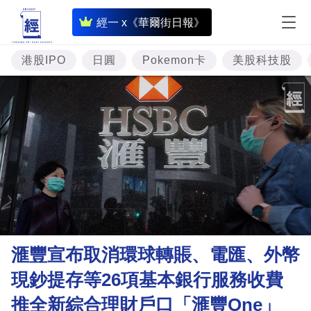
即
經一 x《華爾街日報》
時
財
港股IPO
日圓
Pokemon卡
美股科技股
經
專
題
投
資
樓
市
理
滙豐宣布取消環球轉賬、電匯、外幣
財
現鈔提存等26項基本銀行服務收費
商
推全新綜合理財戶口「滙豐One」
業