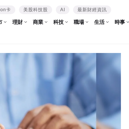
mon卡
美股科技股
AI
最新財經資訊
市
理財
商業
科技
職場
生活
時事