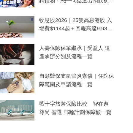
銷債務！憑一句話道出捐款初
衷：加州26萬人接獲免債通知、
一度被誤當詐騙手段
收息股2026｜25隻高息港股 入
場費$1144起＋回報高達9.93
厘！持續更新
人壽保險保單繼承｜受益人 遺
產承辦分別及流程一覽
自願醫保支氣管炎索償｜住院保
障範圍及申請流程一覽
藍十字旅遊保險比較｜智在遊
尊尚 智選 郵輪計劃保障額一覽