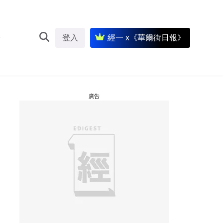
登入
經一 x《華爾街日報》
廣告