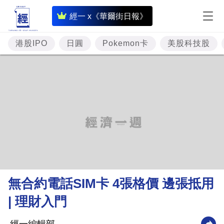
即
經一 x《華爾街日報》
時
財
港股IPO
日圓
Pokemon卡
美股科技股
經
專
題
投
資
樓
市
理
無合約電話SIM卡 4張格價 邊張抵用
財
| 理財入門
商
業