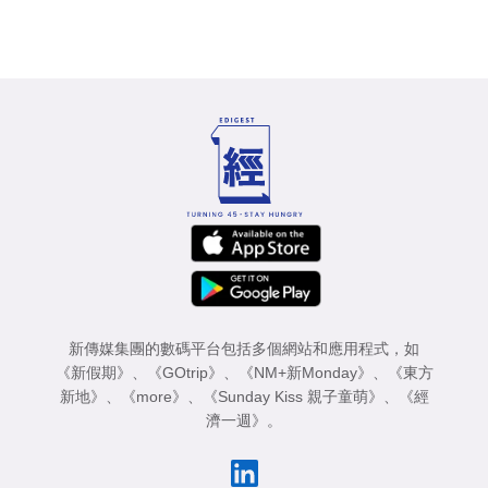
新傳媒集團的數碼平台包括多個網站和應用程式，如
《新假期》
、
《GOtrip》
、
《NM+新Monday》
、
《東方
新地》
、
《more》
、
《Sunday Kiss 親子童萌》
、
《經
濟一週》
。