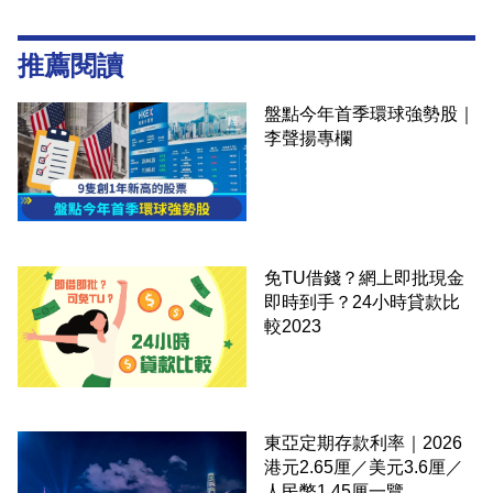
推薦閱讀
盤點今年首季環球強勢股｜
李聲揚專欄
免TU借錢？網上即批現金
即時到手？24小時貸款比
較2023
東亞定期存款利率｜2026
港元2.65厘／美元3.6厘／
人民幣1.45厘一覽