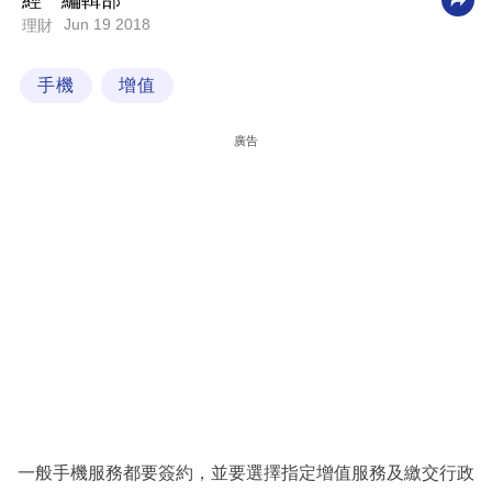
經一編輯部
Jun 19 2018
理財
科
技
手機
增值
職
場
廣告
生
活
時
事
專
欄
訂
閱
專
一般手機服務都要簽約，並要選擇指定增值服務及繳交行政
區