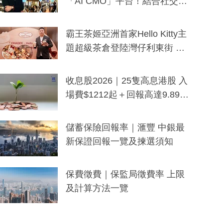
「AI CMO」平台！結合社交聆
聽與廣東話大模型 助中小企數
分鐘生成「貼地」宣傳短片
霸王茶姬亞洲首家Hello Kitty主
題超級茶倉登陸灣仔利東街 推
出首創「伯爵紅茶色」Hello Kitt
y及香港限定特調系列
收息股2026｜25隻高息港股 入
場費$1212起＋回報高達9.89
厘！持續更新
儲蓄保險回報率｜滙豐 中銀最
新保證回報一覽及揀選須知
保費徵費｜保監局徵費率 上限
及計算方法一覽