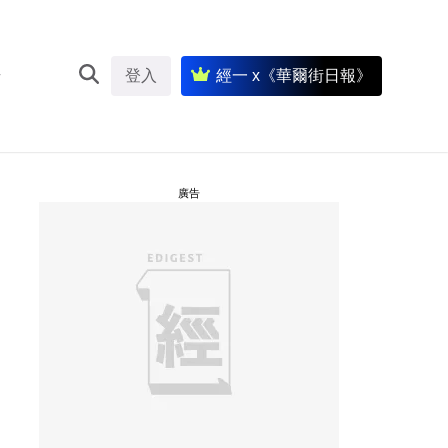
登入
經一 x《華爾街日報》
廣告