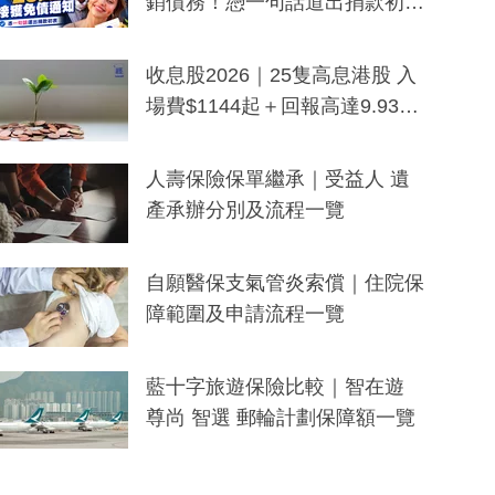
銷債務！憑一句話道出捐款初
衷：加州26萬人接獲免債通知、
一度被誤當詐騙手段
收息股2026｜25隻高息港股 入
場費$1144起＋回報高達9.93
厘！持續更新
人壽保險保單繼承｜受益人 遺
產承辦分別及流程一覽
自願醫保支氣管炎索償｜住院保
障範圍及申請流程一覽
藍十字旅遊保險比較｜智在遊
尊尚 智選 郵輪計劃保障額一覽