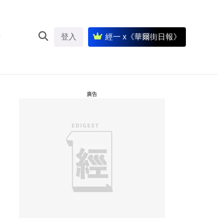
登入
經一 x《華爾街日報》
廣告