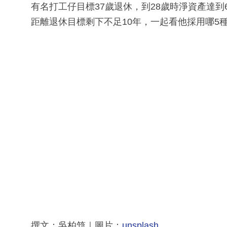
有名打工仔目標37歲退休，到28歲時淨資產達到
距離退休目標剩下不足10年，一起看他採用哪5
撰文：吳柏筇｜圖片：
unsplash