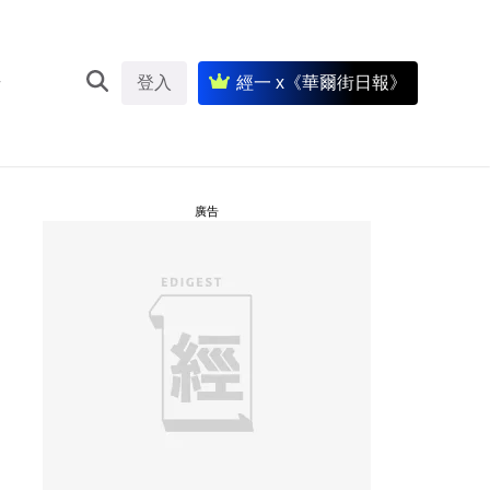
登入
經一 x《華爾街日報》
廣告