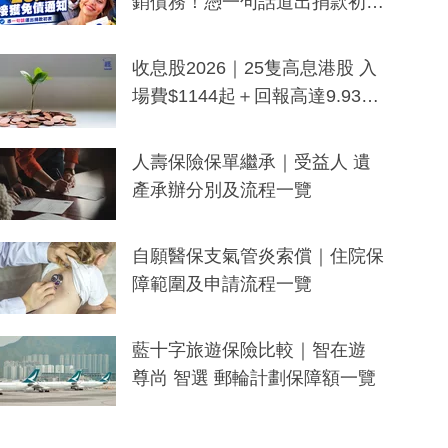
銷債務！憑一句話道出捐款初
衷：加州26萬人接獲免債通知、
一度被誤當詐騙手段
收息股2026｜25隻高息港股 入
場費$1144起＋回報高達9.93
厘！持續更新
人壽保險保單繼承｜受益人 遺
產承辦分別及流程一覽
自願醫保支氣管炎索償｜住院保
障範圍及申請流程一覽
藍十字旅遊保險比較｜智在遊
尊尚 智選 郵輪計劃保障額一覽