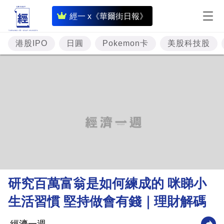
即
經一 x《華爾街日報》
時
財
港股IPO
日圓
Pokemon卡
美股科技股
經
專
題
投
資
樓
市
理
研究百萬富翁是如何練成的 咪睇小
財
生活習慣 堅持做會有錢｜理財解碼
商
業