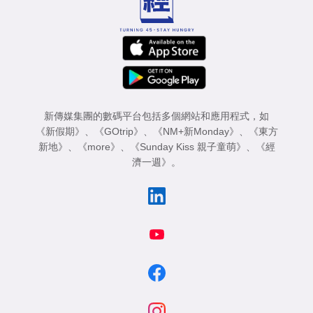
新傳媒集團的數碼平台包括多個網站和應用程式，如
《新假期》
、
《GOtrip》
、
《NM+新Monday》
、
《東方
新地》
、
《more》
、
《Sunday Kiss 親子童萌》
、
《經
濟一週》
。