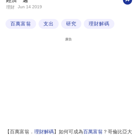
經濟一週
Jun 14 2019
理財
科
技
百萬富翁
支出
研究
理財解碼
職
場
廣告
生
活
時
事
專
欄
訂
閱
專
【百萬富翁．
理財解碼
】如何可成為
百萬富翁
？哥倫比亞大
區