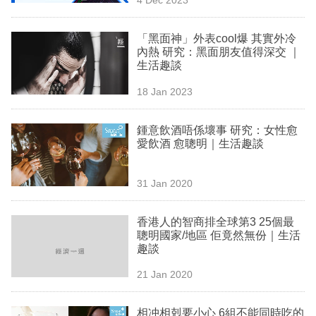
專
區
「黑面神」外表cool爆 其實外冷
內熱 研究：黑面朋友值得深交 ｜
生活趣談
18 Jan 2023
鍾意飲酒唔係壞事 研究：女性愈
愛飲酒 愈聰明｜生活趣談
31 Jan 2020
香港人的智商排全球第3 25個最
聰明國家/地區 佢竟然無份｜生活
趣談
21 Jan 2020
相冲相剋要小心 6組不能同時吃的