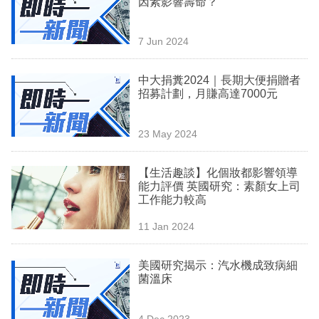
因素影響壽命？
業
科
7 Jun 2024
技
中大捐糞2024｜長期大便捐贈者
職
招募計劃，月賺高達7000元
場
23 May 2024
生
活
【生活趣談】化個妝都影響領導
能力評價 英國研究：素顏女上司
時
工作能力較高
事
11 Jan 2024
專
欄
美國研究揭示：汽水機成致病細
菌溫床
訂
閱
4 Dec 2023