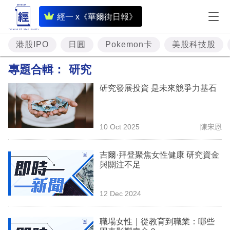
即
經一 x《華爾街日報》
時
財
港股IPO
日圓
Pokemon卡
美股科技股
經
專題合輯：
研究
專
研究發展投資 是未來競爭力基石
題
投
10 Oct 2025
陳宋恩
資
樓
吉爾·拜登聚焦女性健康 研究資金
與關注不足
市
理
12 Dec 2024
財
職場女性｜從教育到職業：哪些
商