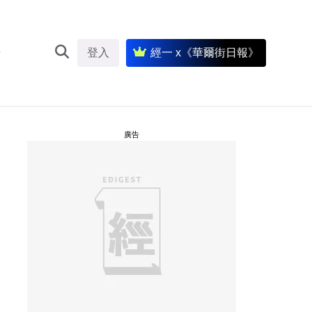
登入
經一 x《華爾街日報》
廣告