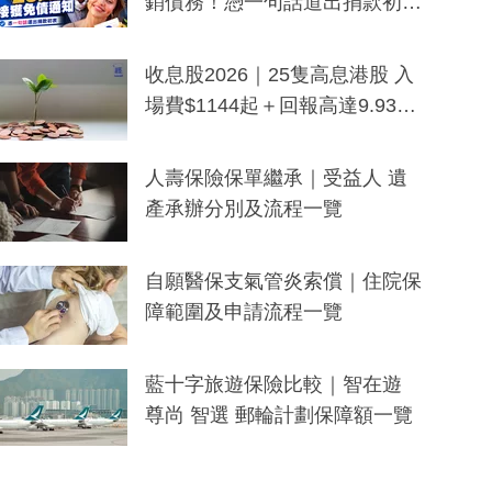
銷債務！憑一句話道出捐款初
衷：加州26萬人接獲免債通知、
一度被誤當詐騙手段
收息股2026｜25隻高息港股 入
場費$1144起＋回報高達9.93
厘！持續更新
人壽保險保單繼承｜受益人 遺
產承辦分別及流程一覽
自願醫保支氣管炎索償｜住院保
障範圍及申請流程一覽
藍十字旅遊保險比較｜智在遊
尊尚 智選 郵輪計劃保障額一覽