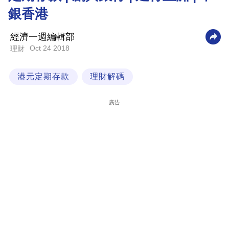
銀香港
科
技
經濟一週編輯部
職
Oct 24 2018
理財
場
港元定期存款
理財解碼
生
活
廣告
時
事
專
欄
訂
閱
專
區