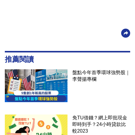
推薦閱讀
盤點今年首季環球強勢股｜
李聲揚專欄
免TU借錢？網上即批現金
即時到手？24小時貸款比
較2023