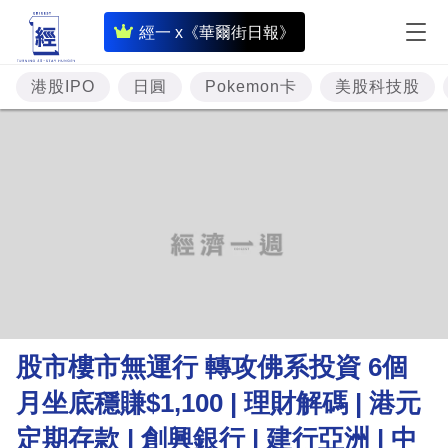
即
經一 x《華爾街日報》
時
財
港股IPO
日圓
Pokemon卡
美股科技股
經
專
題
投
資
樓
市
理
股市樓市無運行 轉攻佛系投資 6個
財
月坐底穩賺$1,100 | 理財解碼 | 港元
商
定期存款 | 創興銀行 | 建行亞洲 | 中
業