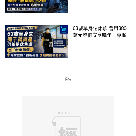
63歲單身退休族 善用380
萬元增值安享晚年︳專欄
廣告