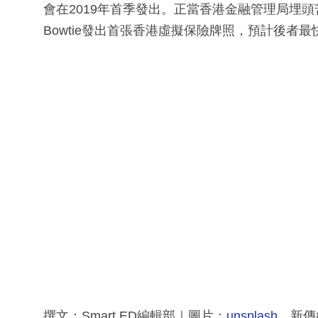
會在2019年首季發出。正當香港金融管理局埋頭
Bowtie發出首張香港虛擬保險牌照，預計後者
撰文：Smart ED編輯部｜圖片：
unsplash
、新傳