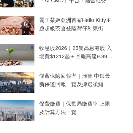
「AI CMO」平台！結合社交聆
聽與廣東話大模型 助中小企數
分鐘生成「貼地」宣傳短片
霸王茶姬亞洲首家Hello Kitty主
題超級茶倉登陸灣仔利東街 推
出首創「伯爵紅茶色」Hello Kitt
y及香港限定特調系列
收息股2026｜25隻高息港股 入
場費$1212起＋回報高達9.89
厘！持續更新
儲蓄保險回報率｜滙豐 中銀最
新保證回報一覽及揀選須知
保費徵費｜保監局徵費率 上限
及計算方法一覽