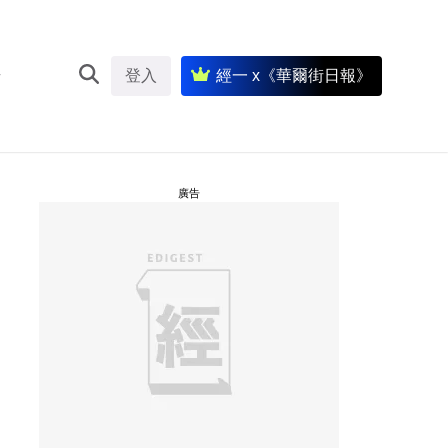
登入
經一 x《華爾街日報》
廣告