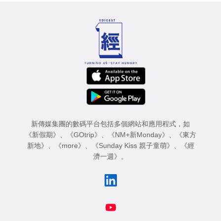
新傳媒集團的數碼平台包括多個網站和應用程式，如
《新假期》
、
《GOtrip》
、
《NM+新Monday》
、
《東方
新地》
、
《more》
、
《Sunday Kiss 親子童萌》
、
《經
濟一週》
。