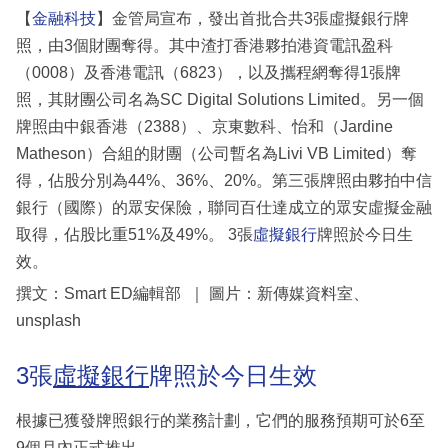
【
金融科技
】金管局宣布，發出首批合共3張虛擬銀行牌
照，由3個財團奪得。其中渣打香港夥拍港資電訊盈科
（0008）及香港電訊（6823），以及攜程網奪得1張牌
照，其財團公司名為SC Digital Solutions Limited。另一個
牌照由中銀香港（2388）、京東數科、怡和（Jardine
Matheson）合組的財團（公司暫名為Livi VB Limited）奪
得，佔股分別為44%、36%、20%。第三張牌照由夥拍中信
銀行（國際）的眾安保險，聯同百仕達成立的眾安虛擬金融
取得，佔股比重51%及49%。 3張
虛擬銀行
牌照於今日生
效。
撰文：Smart ED編輯部 ｜ 圖片：新傳媒資料室、
unsplash
3張
虛擬銀行
牌照於今日生效
根據已獲發牌照銀行的業務計劃，它們的服務預期可於6至
9個月內正式推出。