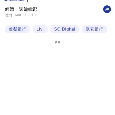
科
經濟一週編輯部
技
Mar 27 2019
理財
職
虛擬銀行
Livi
SC Digital
眾安銀行
場
生
廣告
活
時
事
專
欄
訂
閱
專
區