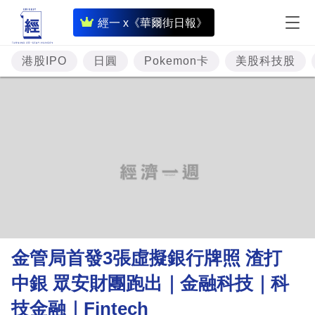
即
經一 x《華爾街日報》
時
財
港股IPO
日圓
Pokemon卡
美股科技股
經
專
題
投
資
樓
市
理
金管局首發3張虛擬銀行牌照 渣打
財
中銀 眾安財團跑出｜金融科技｜科
商
技金融｜Fintech
業