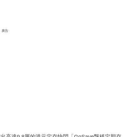
廣告
高達9.8厘的港元定存快閃「GoSave飄移定期存