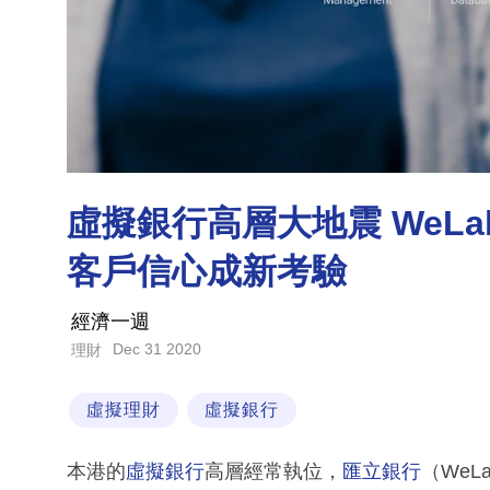
虛擬銀行高層大地震 WeLa
客戶信心成新考驗
經濟一週
Dec 31 2020
理財
虛擬理財
虛擬銀行
本港的
虛擬銀行
高層經常執位，
匯立銀行
（WeL