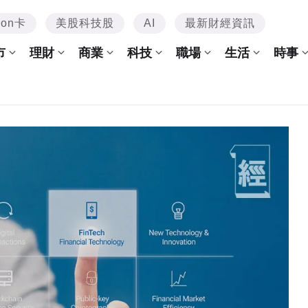
mon卡
美股科技股
AI
最新財經資訊
市
理財
商業
科技
職場
生活
時事