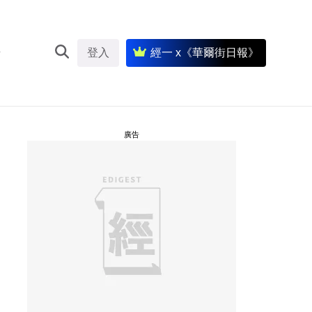
登入
經一 x《華爾街日報》
廣告