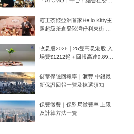
「AI CMO」平台！結合社交聆
聽與廣東話大模型 助中小企數
分鐘生成「貼地」宣傳短片
霸王茶姬亞洲首家Hello Kitty主
題超級茶倉登陸灣仔利東街 推
出首創「伯爵紅茶色」Hello Kitt
y及香港限定特調系列
收息股2026｜25隻高息港股 入
場費$1212起＋回報高達9.89
厘！持續更新
儲蓄保險回報率｜滙豐 中銀最
新保證回報一覽及揀選須知
保費徵費｜保監局徵費率 上限
及計算方法一覽