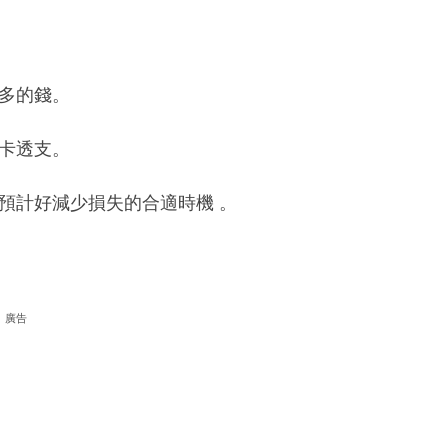
過多的錢。
用卡透支。
有預計好減少損失的合適時機 。
廣告