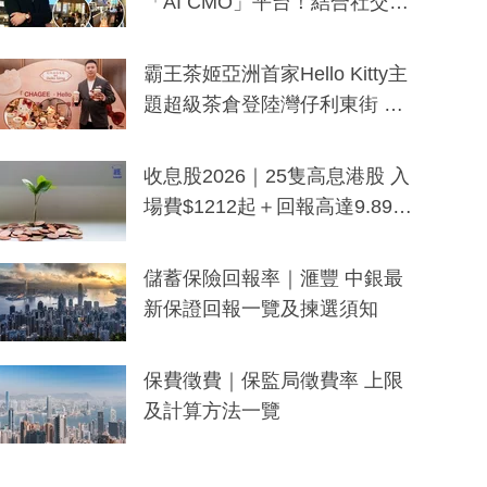
「AI CMO」平台！結合社交聆
聽與廣東話大模型 助中小企數
分鐘生成「貼地」宣傳短片
霸王茶姬亞洲首家Hello Kitty主
題超級茶倉登陸灣仔利東街 推
出首創「伯爵紅茶色」Hello Kitt
y及香港限定特調系列
收息股2026｜25隻高息港股 入
場費$1212起＋回報高達9.89
厘！持續更新
儲蓄保險回報率｜滙豐 中銀最
新保證回報一覽及揀選須知
保費徵費｜保監局徵費率 上限
及計算方法一覽