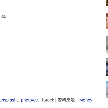
廣告
unsplash
、
photoAC
、iStock | 資料來源：
Money