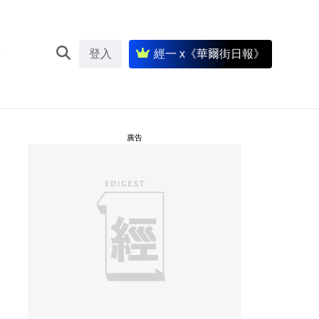
登入
經一 x《華爾街日報》
廣告