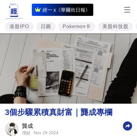
即
經一 x《華爾街日報》
時
財
港股IPO
日圓
Pokemon卡
美股科技股
經
專
題
投
資
樓
市
理
3個步驟累積真財富｜龔成專欄
財
商
龔成
Nov 29 2024
理財
業