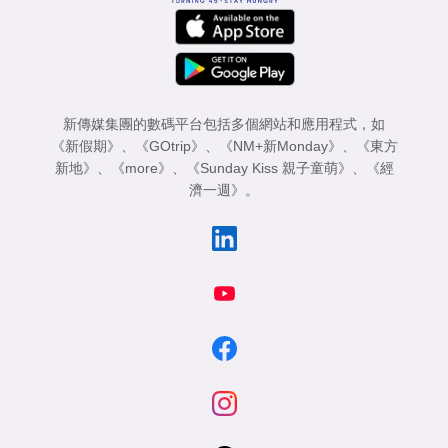
新傳媒集團的數碼平台包括多個網站和應用程式，如
《新假期》
、
《GOtrip》
、
《NM+新Monday》
、
《東方
新地》
、
《more》
、
《Sunday Kiss 親子童萌》
、
《經
濟一週》
。