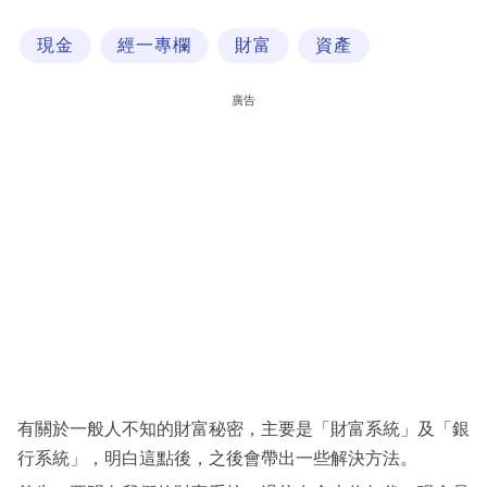
科
現金
經一專欄
財富
資產
技
職
廣告
場
生
活
時
事
專
欄
訂
閱
有關於一般人不知的財富秘密，主要是「財富系統」及「銀
專
行系統」，明白這點後，之後會帶出一些解決方法。
區