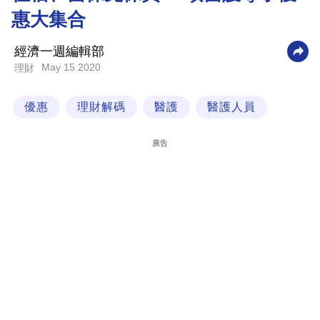
惠大集合
科
技
經濟一週編輯部
職
May 15 2020
理財
場
優惠
理財解碼
醫護
醫護人員
生
活
廣告
時
事
專
欄
訂
閱
專
區