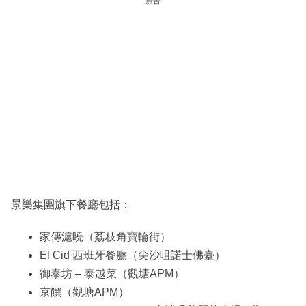
廣告
景樂集團旗下餐廳包括：
家傳滬曉（荔枝角寶輪街）
El Cid 西班牙餐廳（尖沙咀諾士佛臺）
御泰坊 – 泰越菜（觀塘APM）
京饌（觀塘APM）