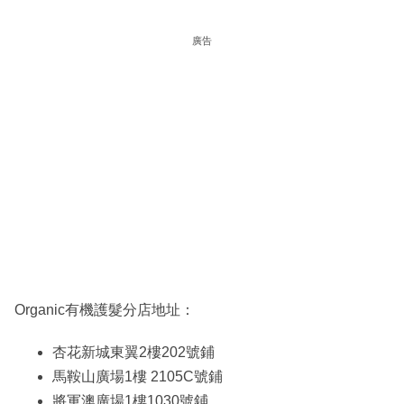
廣告
Organic有機護髮分店地址：
杏花新城東翼2樓202號鋪
馬鞍山廣場1樓 2105C號鋪
將軍澳廣場1樓1030號鋪