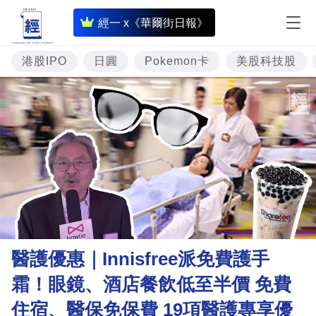
即
經一 x《華爾街日報》
時
財
港股IPO
日圓
Pokemon卡
美股科技股
經
專
題
投
資
樓
市
理
醫護優惠｜Innisfree派免費護手
財
霜！眼鏡、酒店餐飲低至半價 免費
商
住宿、醫保免保費 19項醫護專享優
業