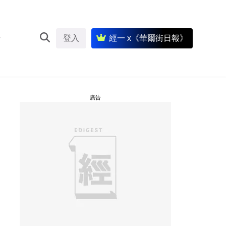
登入
經一 x《華爾街日報》
廣告