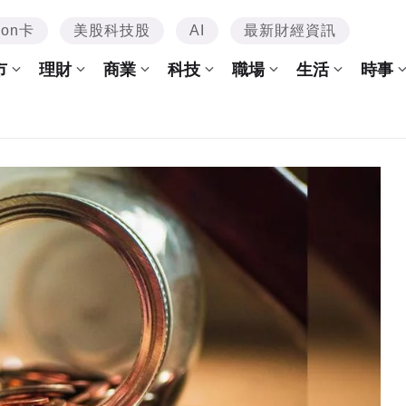
mon卡
美股科技股
AI
最新財經資訊
市
理財
商業
科技
職場
生活
時事