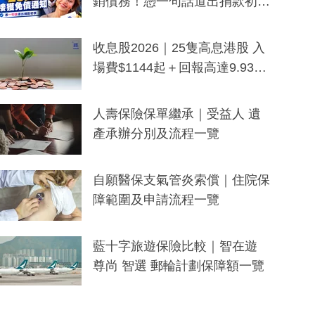
銷債務！憑一句話道出捐款初
衷：加州26萬人接獲免債通知、
一度被誤當詐騙手段
收息股2026｜25隻高息港股 入
場費$1144起＋回報高達9.93
厘！持續更新
人壽保險保單繼承｜受益人 遺
產承辦分別及流程一覽
自願醫保支氣管炎索償｜住院保
障範圍及申請流程一覽
藍十字旅遊保險比較｜智在遊
尊尚 智選 郵輪計劃保障額一覽