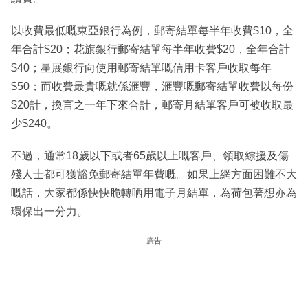
以收費最低嘅東亞銀行為例，郵寄結單每半年收費$10，全
年合計$20；花旗銀行郵寄結單每半年收費$20，全年合計
$40；星展銀行向使用郵寄結單嘅信用卡客戶收取每年
$50；而收費最貴嘅就係滙豐，滙豐嘅郵寄結單收費以每份
$20計，換言之一年下來合計，郵寄月結單客戶可被收取最
少$240。
不過，通常18歲以下或者65歲以上嘅客戶、領取綜援及傷
殘人士都可獲豁免郵寄結單年費嘅。如果上網方面困難不大
嘅話，大家都係快快脆轉哂用電子月結單，為荷包著想亦為
環保出一分力。
廣告