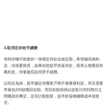
4.取消定存收手續費
有時你哋可能會拎一筆穩定存款去做定期，希望攞高啲利
息，但係要留意，如果你想提早拎返存款，唔單止無哂原有
嘅利息，仲要被罰款同畀手續費。
以恒生為例，提早攞定存嘅客戶將不會獲發利息，而且需要
畀最低200蚊嘅罰款額。而罰款額就係以提取日同到期日之
間嘅差距嚟定，定存計劃愈新，提早拎返啲錢嘅成本就愈
甘。