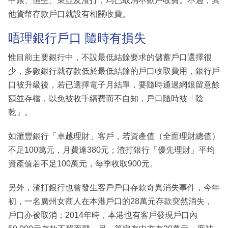
中銀、恒生、東亞及渣打，均已取消不動戶收費。不過，其
他貨幣存款戶口就設有相關收費。
唔理銀行戶口 隨時有損失
惟目前主要銀行中，不設最低結餘要求的儲蓄戶口選擇很
少，多數銀行就存款低於最低結餘的戶口收取費用，銀行戶
口被升級後，若已選擇電子月結單，要隨時通過網銀留意餘
額並存檔，以免被收手續費而不自知，戶口隨時被「陰
乾」。
如滙豐銀行「卓越理財」客戶，若資產值（全面理財總值）
不足100萬元，月費達380元；渣打銀行「優先理財」平均
資產值若不足100萬元，每季收取900元。
另外，渣打銀行也曾發生客戶戶口存款奇異消失事件，今年
初，一名廣州女商人在本港戶口的28萬元存款突然消失，
戶口亦被取消；2014年時，本港也有客戶發現戶口內