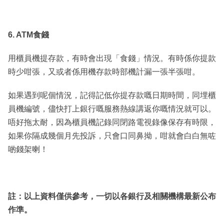
6. ATM食錢
用櫃員機提存款，有時會出現「食錢」情況。有時係你提款
時少咁張，又或者係用機存款時部機計漏一張半張咁。
如果遇到呢個情況，記得記低你提存款嘅日期時間，同埋櫃
員機編號，儘快打上銀行嘅服務熱線講返你嘅情況就可以。
唔好拖太耐，因為櫃員機記錄同閉路電視錄像保存有時限，
如果你隔成幾個月先投訴，只會口同鼻拗，咁就會白白無咗
啲錢架喇！
註：以上資料僅供參考，一切以各銀行及相關機構最新公布
作準。