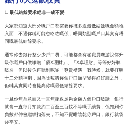
1. 最低結餘要求絕非一成不變
大家都知道大部分嘅戶口都需要你擺多過最低結餘嘅金額喺
入面，不過你哋可能忽略咗嘅係，唔同類型嘅戶口其實有唔
同嘅最低結餘要求。
通常你去銀行整少少戶口嘢，可能都會有啲職員嚟游說你升
級你嘅戶口做嗰啲「優X理財」、「X卓理財」等等好好聽
嘅名，但以後你再聽到呢啲「尊貴禮遇」嘅時候，就要打醒
十二分精神喇，因為除咗將你個戶口類型變得好好聽之外，
佢哋其實同時會提高你嘅最低結餘要求。
一旦你無為意而又一直無擺返足夠金額入個戶口嘅話，銀行
就會一直每月扣款約二百至三百蚊不等嘅手續費，係扣到你
負數都仲會繼續扣落去，不知不覺咁陰乾你戶口，銀行就袋
袋平安。