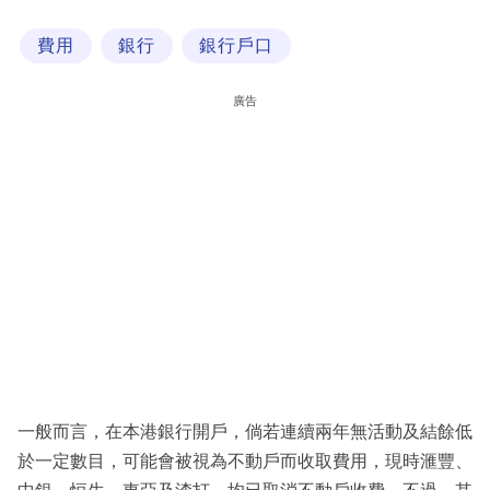
科
費用
銀行
銀行戶口
技
職
廣告
場
生
活
時
事
專
欄
訂
閱
一般而言，在本港銀行開戶，倘若連續兩年無活動及結餘低
專
於一定數目，可能會被視為不動戶而收取費用，現時滙豐、
區