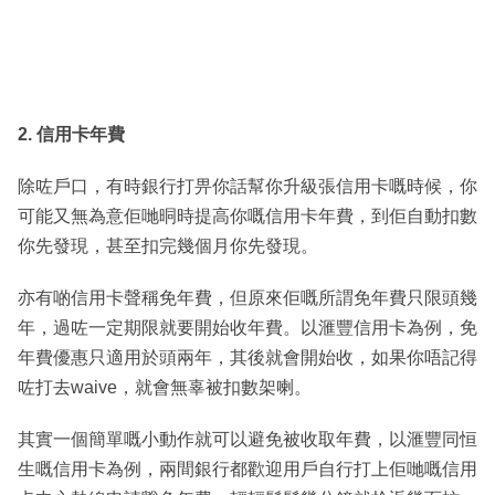
2. 信用卡年費
除咗戶口，有時銀行打畀你話幫你升級張信用卡嘅時候，你
可能又無為意佢哋晍時提高你嘅信用卡年費，到佢自動扣數
你先發現，甚至扣完幾個月你先發現。
亦有啲信用卡聲稱免年費，但原來佢嘅所謂免年費只限頭幾
年，過咗一定期限就要開始收年費。以滙豐信用卡為例，免
年費優惠只適用於頭兩年，其後就會開始收，如果你唔記得
咗打去waive，就會無辜被扣數架喇。
其實一個簡單嘅小動作就可以避免被收取年費，以滙豐同恒
生嘅信用卡為例，兩間銀行都歡迎用戶自行打上佢哋嘅信用