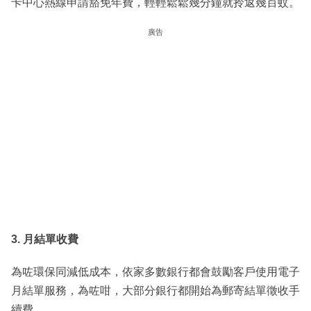
卡中心熱線申請豁免年費，輕輕鬆鬆幾分鐘就拎返幾百蚊。
廣告
3. 月結單收費
為咗環保同減低成本，依家多數銀行都會鼓勵客戶使用電子
月結單服務，為咗咁，大部分銀行都開始為郵寄結單徵收手
續費。