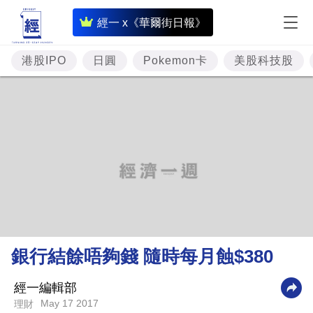
即
經一 x《華爾街日報》
時
財
港股IPO
日圓
Pokemon卡
美股科技股
經
專
題
投
資
樓
市
理
銀行結餘唔夠錢 隨時每月蝕$380
財
商
經一編輯部
May 17 2017
理財
業