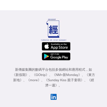
新傳媒集團的數碼平台包括多個網站和應用程式，如
《新假期》
、
《GOtrip》
、
《NM+新Monday》
、
《東方
新地》
、
《more》
、
《Sunday Kiss 親子童萌》
、
《經
濟一週》
。