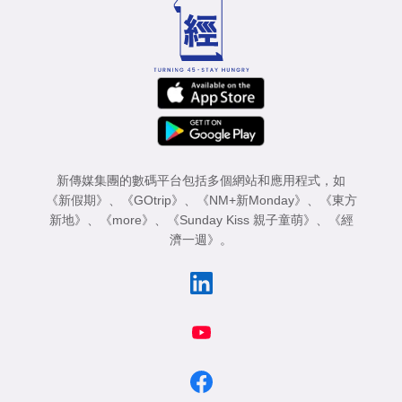
新傳媒集團的數碼平台包括多個網站和應用程式，如
《新假期》
、
《GOtrip》
、
《NM+新Monday》
、
《東方
新地》
、
《more》
、
《Sunday Kiss 親子童萌》
、
《經
濟一週》
。