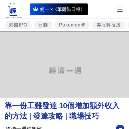
即
經一 x《華爾街日報》
時
財
港股IPO
日圓
Pokemon卡
美股科技股
經
專
題
投
資
樓
市
理
靠一份工難發達 10個增加額外收入
財
的方法 | 發達攻略 | 職場技巧
商
業