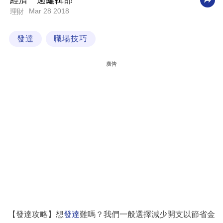
經濟一週編輯部
Mar 28 2018
理財
科
技
發達
職場技巧
職
場
廣告
生
活
時
事
專
欄
訂
閱
專
【發達攻略】想
發達
難嗎？我們一般選擇減少開支以節省金
區