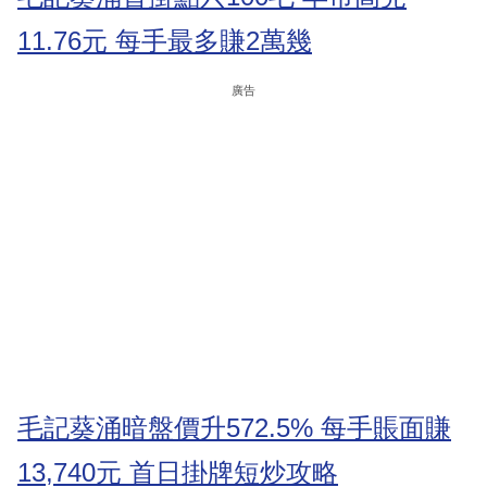
11.76元 每手最多賺2萬幾
廣告
毛記葵涌暗盤價升572.5% 每手賬面賺
13,740元 首日掛牌短炒攻略