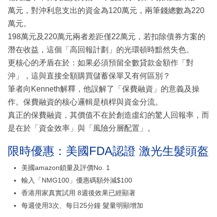
萬元，對沖利息支出的資金為120萬元，兩筆錢總數為220
萬元。
198萬元及220萬元兩者差距僅22萬元，若扣除債券方案的
潛在收益，這個「高回報計劃」的光環頓時黯然失色。
更核心的矛盾在於：如果必須預留全數貸款金額作「對
沖」，這與直接全額購買儲蓄保單又有何區別？
筆者向Kenneth解釋，他誤解了「保費融資」的意義及操
作。保費融資的核心邏輯是槓桿與資金分流。
真正的保費融資，其價值不在於創造虛幻的驚人回報率，而
是在於「資金效率」與「風險分層配置」。
限時優惠：美國FDA認證 激光生髮頭盔
美國amazon鎖量及評價No. 1
輸入「NMG100」優惠碼額外減$100
香港用家真實試用 8週後效果已經顯著
每週使用3次、每日25分鐘 髮量明顯增加