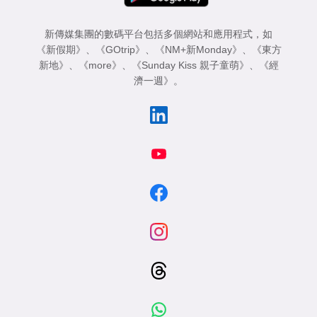
新傳媒集團的數碼平台包括多個網站和應用程式，如
《新假期》
、
《GOtrip》
、
《NM+新Monday》
、
《東方
新地》
、
《more》
、
《Sunday Kiss 親子童萌》
、
《經
濟一週》
。