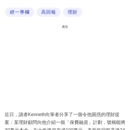
科
經一專欄
高回報
理財
技
職
廣告
場
生
活
時
事
專
欄
訂
閱
近日，讀者Kenneth向筆者分享了一個令他困惑的理財提
專
案：某理財顧問向他介紹一個「保費融資」計劃，號稱能將
區