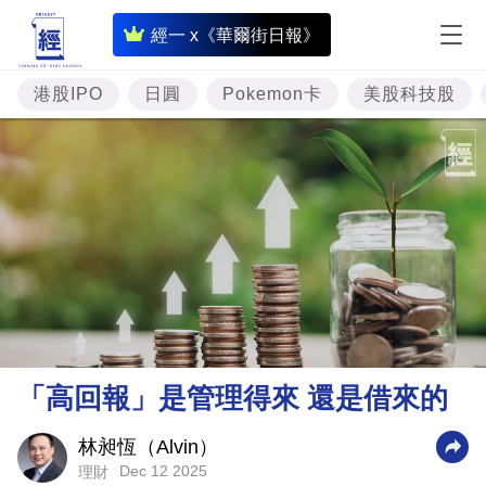
即
經一 x《華爾街日報》
時
財
港股IPO
日圓
Pokemon卡
美股科技股
經
專
題
投
資
樓
市
理
「高回報」是管理得來 還是借來的
財
商
林昶恆（Alvin）
Dec 12 2025
理財
業