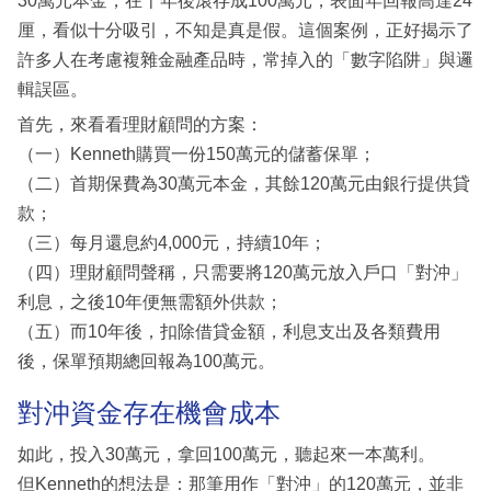
30萬元本金，在十年後滾存成100萬元，表面年回報高達24
厘，看似十分吸引，不知是真是假。這個案例，正好揭示了
許多人在考慮複雜金融產品時，常掉入的「數字陷阱」與邏
輯誤區。
首先，來看看理財顧問的方案：
（一）Kenneth購買一份150萬元的儲蓄保單；
（二）首期保費為30萬元本金，其餘120萬元由銀行提供貸
款；
（三）每月還息約4,000元，持續10年；
（四）理財顧問聲稱，只需要將120萬元放入戶口「對沖」
利息，之後10年便無需額外供款；
（五）而10年後，扣除借貸金額，利息支出及各類費用
後，保單預期總回報為100萬元。
對沖資金存在機會成本
如此，投入30萬元，拿回100萬元，聽起來一本萬利。
但Kenneth的想法是：那筆用作「對沖」的120萬元，並非