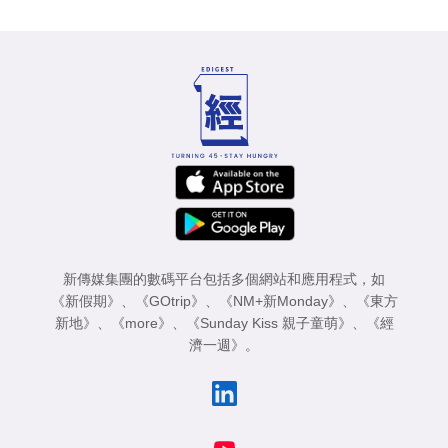
新傳媒集團的數碼平台包括多個網站和應用程式，如
《新假期》
、
《GOtrip》
、
《NM+新Monday》
、
《東方
新地》
、
《more》
、
《Sunday Kiss 親子童萌》
、
《經
濟一週》
。