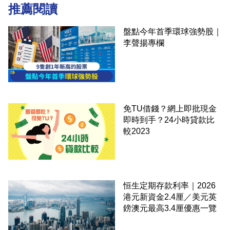
推薦閱讀
盤點今年首季環球強勢股｜
李聲揚專欄
免TU借錢？網上即批現金
即時到手？24小時貸款比
較2023
恒生定期存款利率｜2026
港元新資金2.4厘／美元英
鎊澳元最高3.4厘優惠一覽