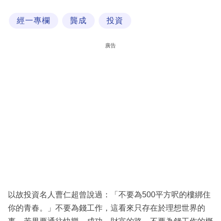
科
經一專欄
龔成
投資
技
職
廣告
場
生
活
時
事
專
欄
訂
閱
以故投資名人曹仁超曾說過：「不要為500平方呎的樓綁住
專
你的青春。」不要為錢工作，這看來只存在於理想世界的
區