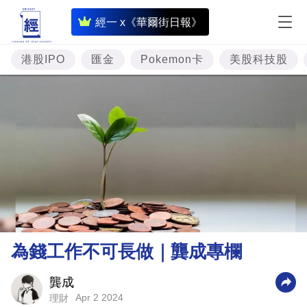
即
經一 x《華爾街日報》
時
財
港股IPO
匯金
Pokemon卡
美股科技股
經
專
題
投
資
樓
市
理
為錢工作不可長做｜龔成專欄
財
商
龔成
Apr 2 2024
理財
業