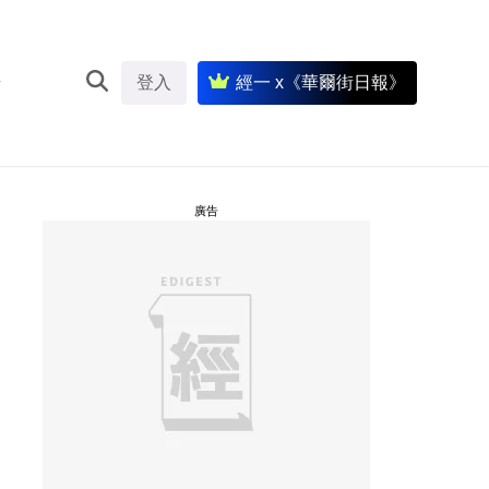
登入
經一 x《華爾街日報》
廣告