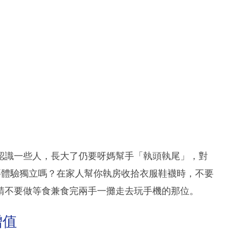
認識一些人，長大了仍要呀媽幫手「執頭執尾」，對
不是要體驗獨立嗎？在家人幫你執房收拾衣服鞋襪時，不要
請不要做等食兼食完兩手一攤走去玩手機的那位。
增值