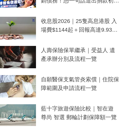
銷債務！憑一句話道出捐款初
衷：加州26萬人接獲免債通知、
一度被誤當詐騙手段
收息股2026｜25隻高息港股 入
場費$1144起＋回報高達9.93
厘！持續更新
人壽保險保單繼承｜受益人 遺
產承辦分別及流程一覽
自願醫保支氣管炎索償｜住院保
障範圍及申請流程一覽
藍十字旅遊保險比較｜智在遊
尊尚 智選 郵輪計劃保障額一覽