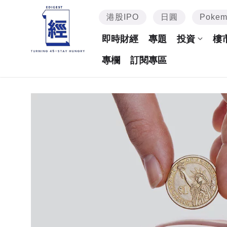
港股IPO
日圓
Poke
即時財經
專題
投資
樓
專欄
訂閱專區