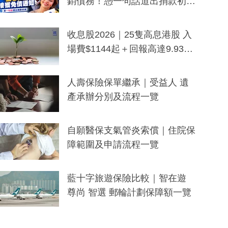
銷債務！憑一句話道出捐款初
衷：加州26萬人接獲免債通知、
一度被誤當詐騙手段
收息股2026｜25隻高息港股 入
場費$1144起＋回報高達9.93
厘！持續更新
人壽保險保單繼承｜受益人 遺
產承辦分別及流程一覽
自願醫保支氣管炎索償｜住院保
障範圍及申請流程一覽
藍十字旅遊保險比較｜智在遊
尊尚 智選 郵輪計劃保障額一覽