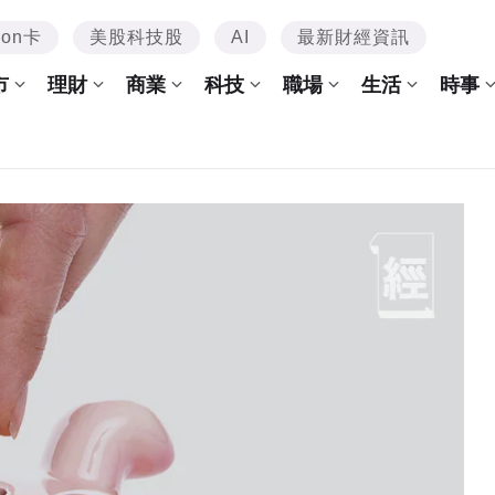
mon卡
美股科技股
AI
最新財經資訊
市
理財
商業
科技
職場
生活
時事