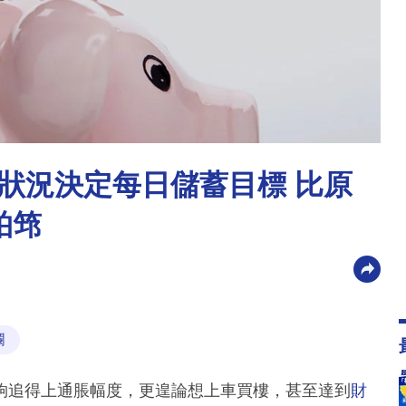
政狀況決定每日儲蓄目標 比原
柏筇
欄
夠追得上通脹幅度，更遑論想上車買樓，甚至達到
財