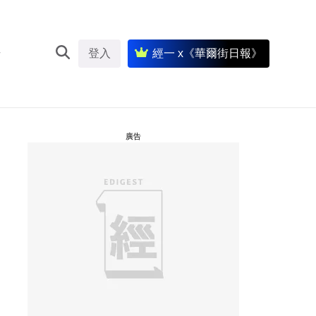
登入
經一 x《華爾街日報》
廣告