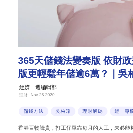
365天儲錢法變奏版 依財
版更輕鬆年儲逾6萬？｜吳
經濟一週編輯部
Nov 25 2020
理財
儲錢方法
吳柏筇
理財解碼
經一專
香港百物騰貴，打工仔單靠每月的人工，未必能