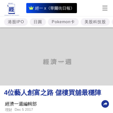
即
經一 x《華爾街日報》
時
財
港股IPO
日圓
Pokemon卡
美股科技股
經
專
題
投
資
樓
市
理
4位藝人創富之路 儲樓買舖最穩陣
財
商
經濟一週編輯部
Dec 5 2017
理財
業