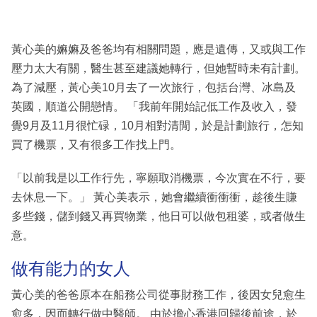
黃心美的嫲嫲及爸爸均有相關問題，應是遺傳，又或與工作
壓力太大有關，醫生甚至建議她轉行，但她暫時未有計劃。
為了減壓，黃心美10月去了一次旅行，包括台灣、冰島及
英國，順道公開戀情。 「我前年開始記低工作及收入，發
覺9月及11月很忙碌，10月相對清閒，於是計劃旅行，怎知
買了機票，又有很多工作找上門。
「以前我是以工作行先，寧願取消機票，今次實在不行，要
去休息一下。」 黃心美表示，她會繼續衝衝衝，趁後生賺
多些錢，儲到錢又再買物業，他日可以做包租婆，或者做生
意。
做有能力的女人
黃心美的爸爸原本在船務公司從事財務工作，後因女兒愈生
愈多，因而轉行做中醫師。 由於擔心香港回歸後前途，於