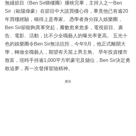
無綫節目《Ben Sir睇樓團》播映完畢，主持人之一Ben
Sir（歐陽偉豪）在節目中大談買樓心得，畢竟他已有逾20
年買樓經驗，稱得上是專家。 憑學者身分踩入娛樂圈，
Ben Sir卻能夠異軍突起，瓣數愈來愈多，電視節目、廣
告、電影、活動，比不少全職藝人的曝光率更高。 五光十
色的娛樂圈令Ben Sir無法抗拒，今年9月，他正式離開大
學，轉做全職藝人，期望有天當上男主角。 早年投資樓市
致富，現時手持逾1,000平方呎豪宅及舖位，Ben Sir決定勇
敢追夢，再一次發揮冒險精神。
廣告