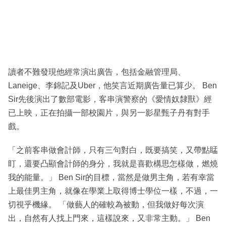
讀者不難發現他經常演出廣告，包括金融管理局、
Laneige、李錦記及Uber，他笑言近期廣告量已算少。 Ben
Sir先後演出了數部電影，客串演警察的《愛情奴隸獸》經
已上映，正在拍攝一部校園片，與另一影星甄子丹有對手
戲。
「之前客串做會計師，只有三句對白，既要搞笑，又帶點䁅
盯，還要凸顯會計師的身分，我就是喜歡構思怎樣做，燃燒
我的能量。」 Ben Sir的目標，當然是做男主角，若有幸當
上最佳男主角，就像在學業上取得博士學位一樣，不過，一
切視乎機緣。 「做藝人的確較為被動，但我做好每次演
出，自然有人找上門來，這樣說來，又非常主動。」 Ben