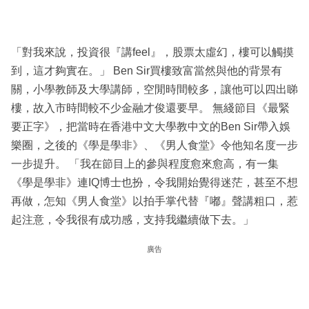
「對我來說，投資很『講feel』，股票太虛幻，樓可以觸摸
到，這才夠實在。」 Ben Sir買樓致富當然與他的背景有
關，小學教師及大學講師，空閒時間較多，讓他可以四出睇
樓，故入市時間較不少金融才俊還要早。 無綫節目《最緊
要正字》，把當時在香港中文大學教中文的Ben Sir帶入娛
樂圈，之後的《學是學非》、《男人食堂》令他知名度一步
一步提升。 「我在節目上的參與程度愈來愈高，有一集
《學是學非》連IQ博士也扮，令我開始覺得迷茫，甚至不想
再做，怎知《男人食堂》以拍手掌代替『嘟』聲講粗口，惹
起注意，令我很有成功感，支持我繼續做下去。」
廣告