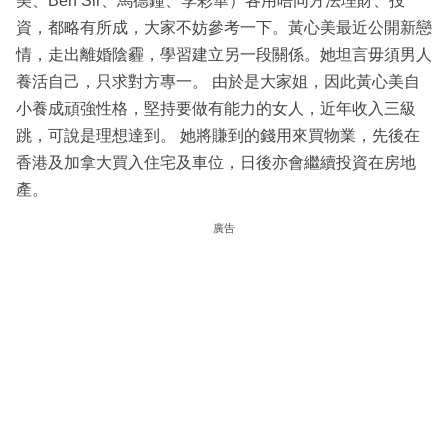
美、Ben Sir、馬德鐘、李彩華）各用唔同方法理財、投
資，都略有所成，大家不妨參考一下。黃心美最近公開新戀
情，走出離婚陰霾，學習建立另一段關係。她坦言毋須男人
養活自己，只求對方專一。 由於是大家姐，因此黃心美自
小養成頑強性格，堅持要做有能力的女人，近年收入三級
跳，可說是理想達到。 她將賺到的錢用來買物業，先後在
香港及加拿大買入住宅及車位，日後亦會繼續投資在房地
產。
廣告