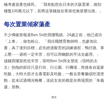
極考慮資產也移民。 「我有點想在日本的大阪置業，個別
樓盤100萬元以下，若將這筆錢放在香港也無甚麼出路。」
每次置業傾家蕩產
不少傳媒曾報道Ben Sir的買樓戰績。24歲之前，他已成功
「上車」，做包租公。 「我任職體育教師時，也參加比
賽，為了達到目標，必先經過艱苦的訓練過程，鴨仔跳、掌
上壓⋯⋯過程一定辛苦，但可以用幽默的手法去處理。」
儲錢買樓當然也辛苦，當時Ben Sir與女朋友（現時的太
太）拍拖的節目只是行街、行公園、行機場，然後各自返家
吃飯，大時大節才去看電影及吃飯，一般去茶餐廳或吃漢堡
飽，從未試過燭光晚餐，送給女友的都是在商場買的「朱義
盛」首飾。
廣告