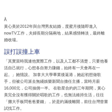
Å
黃心美於2012年與台灣男友結婚，度蜜月後隨即進入
nowTV工作，夫婦長期分隔兩地，結果感情轉淡，最終離
婚收場。
誤打誤撞上車
「其實當時我連他實際工作，以及人工都不清楚，只要他養
活自己就行，心想各自努力賺錢，始終有一天會再在一
起。」她憶說。 加拿大大學畢業後返港，她起初想做歌
手，但被公司派去無綫娛樂新聞台擔任主播，當時月薪
16,000元，公司抽佣一半。 在歌星合約的三年期間，黃心
美完全沒有獲得關於唱歌的工作，也無法維持生活，往往
「攤大手板問爸爸要錢」，於是約滿後離開，前往台灣曾嘗
試找工作。