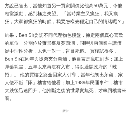
方說已售出，當他知道另一買家開價比他高50萬元，令他
相當激動，感到極之失望。 「當時業主又瘋狂，我又瘋
狂，大家都瘋狂的時候，我要怎樣去穩定自己的情緒呢？」
結果，Ben Sir委託不同代理物色樓盤，揀定兩個真心喜歡
的單位，分別位於雍景臺及賽西湖，同時與兩個業主講價，
從中理性分析，以免一對一，盲目死追。 買樓試得多，
Ben Sir在同年與徒弟夾分買舖，他自言是瘋狂到盡；加上
彈藥耗盡，五年以來再沒有入市，得以避開政府的「辣
招」。 他的買樓之路全因家人引導，當年他初出茅蘆，家
人便不斷「隊」樓書給他看；加上1989年民運事件，樓市
大跌後迅速回升，他推斷之後的世界實無死，才執回樓書來
看。
廣告