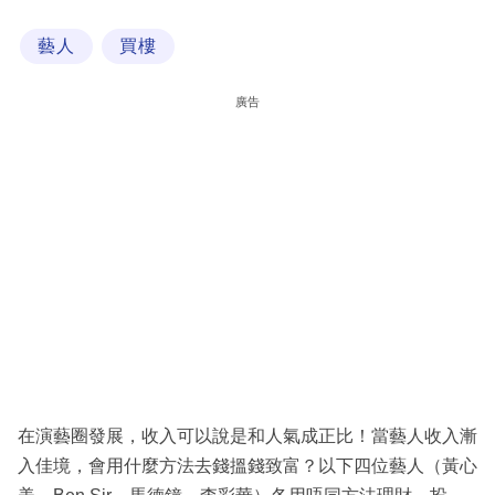
科
藝人
買樓
技
職
廣告
場
生
活
時
事
專
欄
訂
閱
在演藝圈發展，收入可以說是和人氣成正比！當藝人收入漸
專
入佳境，會用什麼方法去錢搵錢致富？以下四位藝人（黃心
區