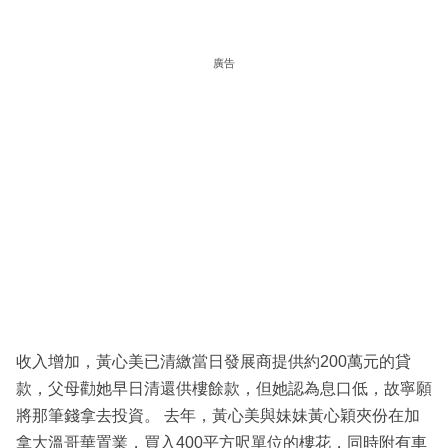
廣告
收入增加，黃心美已清繳當日發展商提供約200萬元的貸
款，父母勸她早日清還供樓餘款，但她認為息口低，故寧願
將那筆錢拿去投資。 去年，黃心美與妹妹黃心穎夾份在加
拿大溫哥華置業，買入400平方呎單位的樓花，同時附有車