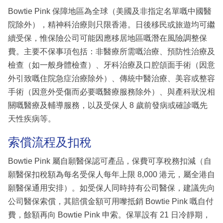
Bowtie Pink 保障地區為全球（美國及非指定名單嘅中國醫
院除外），精神科治療則只限香港。日後移民或旅遊均可繼
續受保，惟保險公司可能因應移居地區嘅潛在風險調整保
費。主要不保事項包括：非醫療所需嘅治療、預防性治療及
檢查（如一般身體檢查）、牙科治療及口腔頜面手術（因意
外引致嘅住院急症治療除外）、傳統中醫治療、美容或整容
手術（因意外受傷而必要嘅醫療服務除外）、與產科狀況相
關嘅醫療及輔導服務，以及受保人 8 歲前發病或確診嘅先
天性疾病等。
索償流程及扣稅
Bowtie Pink 屬自願醫保認可產品，保費可享稅務扣減（自
願醫保扣稅額為每名受保人每年上限 8,000 港元，屬全港自
願醫保通用安排）。如受保人同時持有公司醫保，建議先向
公司醫保索償，其賠償金額可用嚟抵銷 Bowtie Pink 嘅自付
費，餘額再向 Bowtie Pink 申索。保單設有 21 日冷靜期，