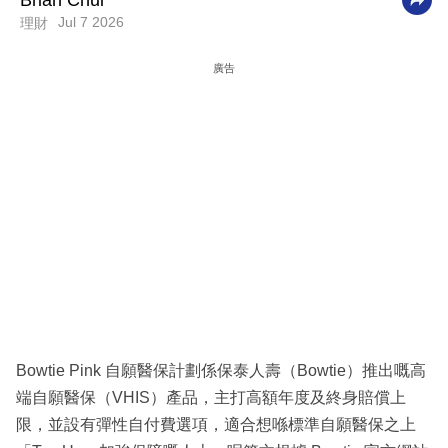
Brian Chui
Jul 7 2026
理財
科
技
廣告
職
場
生
活
時
事
專
欄
訂
Bowtie Pink 自願醫保計劃係保泰人壽（Bowtie）推出嘅高
閱
端自願醫保（VHIS）產品，主打高額年度及終身賠償上
專
限，並設有彈性自付費選項，適合想喺標準自願醫保之上
區