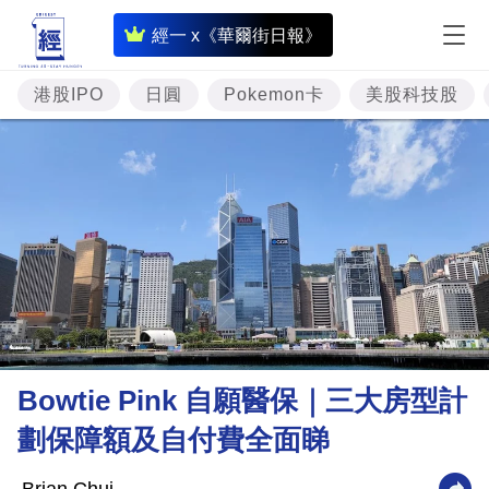
即
經一 x《華爾街日報》
時
財
港股IPO
日圓
Pokemon卡
美股科技股
經
專
題
投
資
樓
市
理
Bowtie Pink 自願醫保｜三大房型計
財
劃保障額及自付費全面睇
商
業