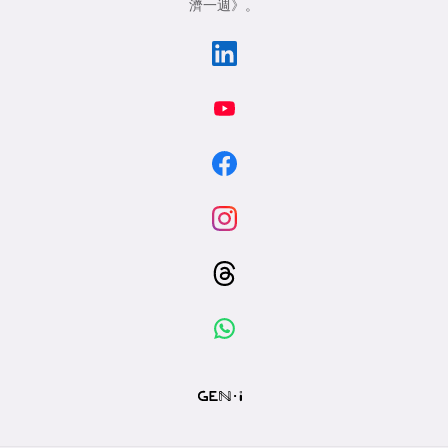
濟一週》
。