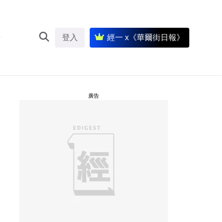
登入
經一 x《華爾街日報》
廣告