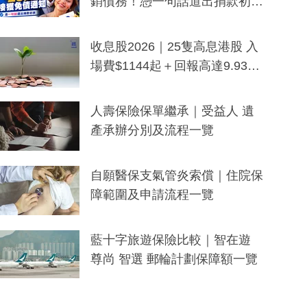
銷債務！憑一句話道出捐款初
衷：加州26萬人接獲免債通知、
一度被誤當詐騙手段
收息股2026｜25隻高息港股 入
場費$1144起＋回報高達9.93
厘！持續更新
人壽保險保單繼承｜受益人 遺
產承辦分別及流程一覽
自願醫保支氣管炎索償｜住院保
障範圍及申請流程一覽
藍十字旅遊保險比較｜智在遊
尊尚 智選 郵輪計劃保障額一覽