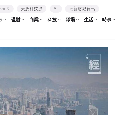
mon卡
美股科技股
AI
最新財經資訊
市
理財
商業
科技
職場
生活
時事