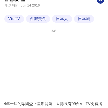
nmg-admin
Jun 14 2016
生活消閒
科
技
ViuTV
台灣美食
日本人
日本城
職
場
廣告
生
活
時
事
專
欄
訂
閱
專
4年一屆的歐國盃上星期開鑼，香港只有99台ViuTV免費播
區