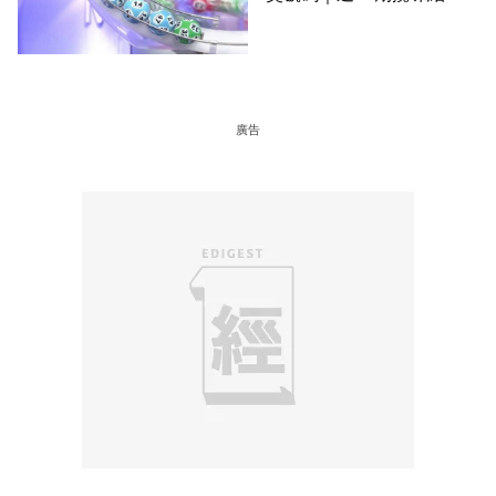
＋下期攪珠日
廣告