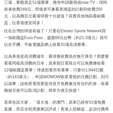
三場，要觀賞足51場賽事，惟有申請樂視或now TV；現時
前者收費249元，而後者可兼看美洲盃的計劃則收費350
元，以為幾百元看場球賽十分超值？其實其他地區看歐國
盃，比香港便宜得多！
住在台灣的球迷有福了！只要在Eleven Sports Network買
一張歐國盃Euro Pass，盛惠89元台幣（約21.3港元）就可
以在手機、平板電腦及網上收看51場高清賽事。
以為香港是高消費城市，看球賽收費高亦無可厚非？那麼要
看看同樣高消費的日本，原來朝日電視台可以免費播收看
12場歐國盃賽事！球迷想看所有賽事，只要付1,944日圓
（約143港元），申請WOWOW衛星電視的月費計劃，則可
以成事；該衛星電視更提供首月免費兼沒有合約約束，收看
兩個月後可以取消計劃，簡單方便又快捷！
若果告訴大家，「過大海」的澳門，原來已經有51場免費
直播，而且全程用廣東話評述！香港人想睇波，必須付費再