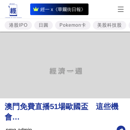
即
經一 x《華爾街日報》
時
財
港股IPO
日圓
Pokemon卡
美股科技股
經
專
題
投
資
樓
市
理
​​澳門免費直播51場歐國盃 這些機
財
會…
商
業