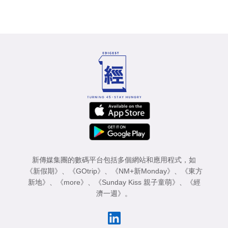
新傳媒集團的數碼平台包括多個網站和應用程式，如
《新假期》
、
《GOtrip》
、
《NM+新Monday》
、
《東方
新地》
、
《more》
、
《Sunday Kiss 親子童萌》
、
《經
濟一週》
。