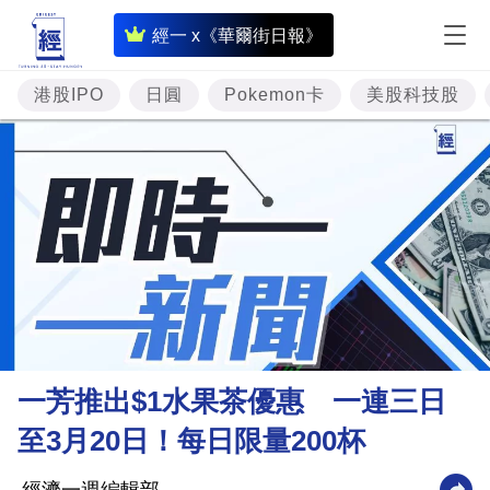
即
經一 x《華爾街日報》
時
財
港股IPO
日圓
Pokemon卡
美股科技股
經
專
題
投
資
樓
市
理
一芳推出$1水果茶優惠 一連三日
財
至3月20日！每日限量200杯
商
業