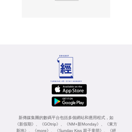
新傳媒集團的數碼平台包括多個網站和應用程式，如
《新假期》
、
《GOtrip》
、
《NM+新Monday》
、
《東方
新地》
、
《more》
、
《Sunday Kiss 親子童萌》
、
《經