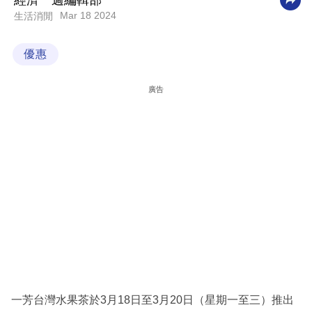
經濟一週編輯部
Mar 18 2024
生活消閒
科
技
優惠
職
場
廣告
生
活
時
事
專
欄
訂
閱
專
一芳台灣水果茶於3月18日至3月20日（星期一至三）推出
區