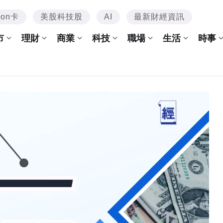
mon卡
美股科技股
AI
最新財經資訊
市
理財
商業
科技
職場
生活
時事