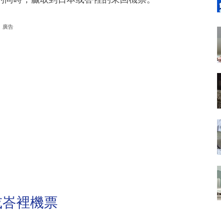
廣告
或峇裡機票