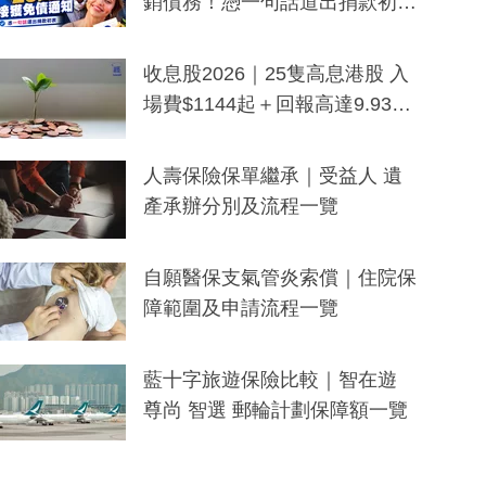
銷債務！憑一句話道出捐款初
衷：加州26萬人接獲免債通知、
一度被誤當詐騙手段
收息股2026｜25隻高息港股 入
場費$1144起＋回報高達9.93
厘！持續更新
人壽保險保單繼承｜受益人 遺
產承辦分別及流程一覽
自願醫保支氣管炎索償｜住院保
障範圍及申請流程一覽
藍十字旅遊保險比較｜智在遊
尊尚 智選 郵輪計劃保障額一覽