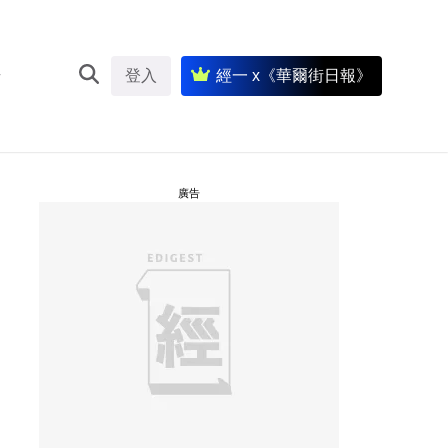
登入
經一 x《華爾街日報》
廣告