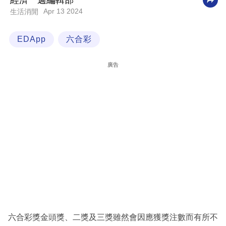
經濟一週編輯部
Apr 13 2024
生活消閒
科
技
EDApp
六合彩
職
場
廣告
生
活
時
事
專
欄
訂
閱
專
六合彩獎金頭獎、二獎及三獎雖然會因應獲獎注數而有所不
區