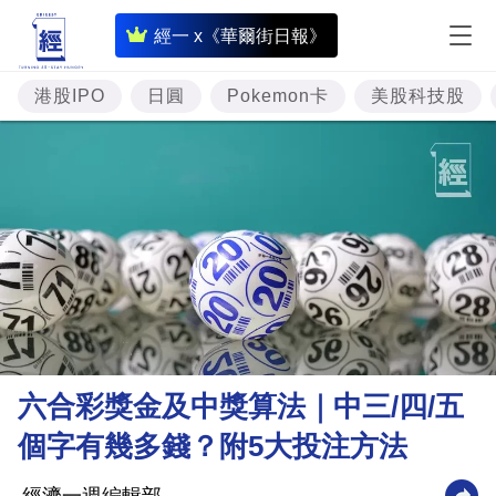
即
經一 x《華爾街日報》
時
財
港股IPO
日圓
Pokemon卡
美股科技股
經
專
題
投
資
樓
市
理
六合彩獎金及中獎算法｜中三/四/五
財
個字有幾多錢？附5大投注方法
商
業