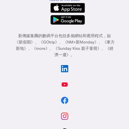
新傳媒集團的數碼平台包括多個網站和應用程式，如
《新假期》
、
《GOtrip》
、
《NM+新Monday》
、
《東方
新地》
、
《more》
、
《Sunday Kiss 親子童萌》
、
《經
濟一週》
。